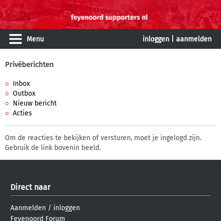
Menu
inloggen
|
aanmelden
Privéberichten
Inbox
Outbox
Nieuw bericht
Acties
Om de reacties te bekijken of versturen, moet je ingelogd zijn.
Gebruik de link bovenin beeld.
Direct naar
Aanmelden
/
inloggen
Feyenoord Forum