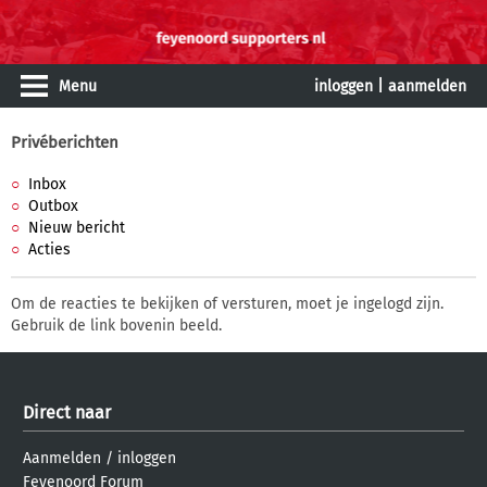
Menu
inloggen
|
aanmelden
Privéberichten
Inbox
Outbox
Nieuw bericht
Acties
Om de reacties te bekijken of versturen, moet je ingelogd zijn.
Gebruik de link bovenin beeld.
Direct naar
Aanmelden
/
inloggen
Feyenoord Forum