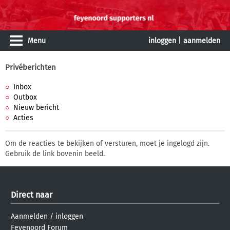
Menu
inloggen
|
aanmelden
Privéberichten
Inbox
Outbox
Nieuw bericht
Acties
Om de reacties te bekijken of versturen, moet je ingelogd zijn.
Gebruik de link bovenin beeld.
Direct naar
Aanmelden
/
inloggen
Feyenoord Forum