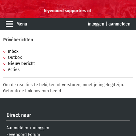
Menu
inloggen
|
aanmelden
Privéberichten
Inbox
Outbox
Nieuw bericht
Acties
Om de reacties te bekijken of versturen, moet je ingelogd zijn.
Gebruik de link bovenin beeld.
Direct naar
Aanmelden
/
inloggen
Feyenoord Forum