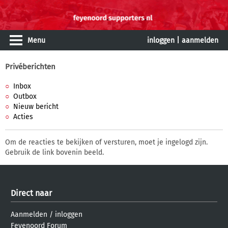
Menu
inloggen
|
aanmelden
Privéberichten
Inbox
Outbox
Nieuw bericht
Acties
Om de reacties te bekijken of versturen, moet je ingelogd zijn.
Gebruik de link bovenin beeld.
Direct naar
Aanmelden
/
inloggen
Feyenoord Forum