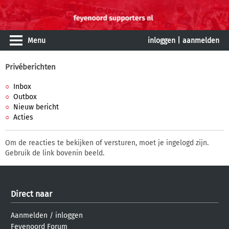
Menu
inloggen
|
aanmelden
Privéberichten
Inbox
Outbox
Nieuw bericht
Acties
Om de reacties te bekijken of versturen, moet je ingelogd zijn.
Gebruik de link bovenin beeld.
Direct naar
Aanmelden
/
inloggen
Feyenoord Forum