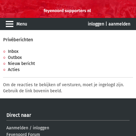
Menu
inloggen
|
aanmelden
Privéberichten
Inbox
Outbox
Nieuw bericht
Acties
Om de reacties te bekijken of versturen, moet je ingelogd zijn.
Gebruik de link bovenin beeld.
Direct naar
Aanmelden
/
inloggen
Feyenoord Forum