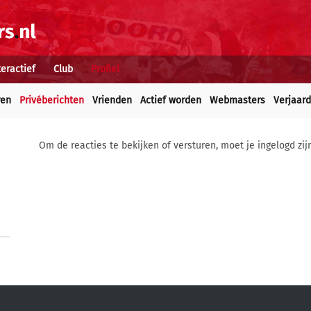
teractief
Club
Profiel
ren
Privéberichten
Vrienden
Actief worden
Webmasters
Verjaar
Om de reacties te bekijken of versturen, moet je ingelogd zij