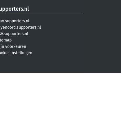
upporters.nl
ax.supporters.nl
eyenoord.supporters.nl
V.supporters.nl
itemap
ijn voorkeuren
ookie-instellingen