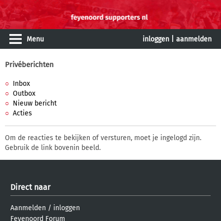
Menu
inloggen
|
aanmelden
Privéberichten
Inbox
Outbox
Nieuw bericht
Acties
Om de reacties te bekijken of versturen, moet je ingelogd zijn.
Gebruik de link bovenin beeld.
Direct naar
Aanmelden
/
inloggen
Feyenoord Forum