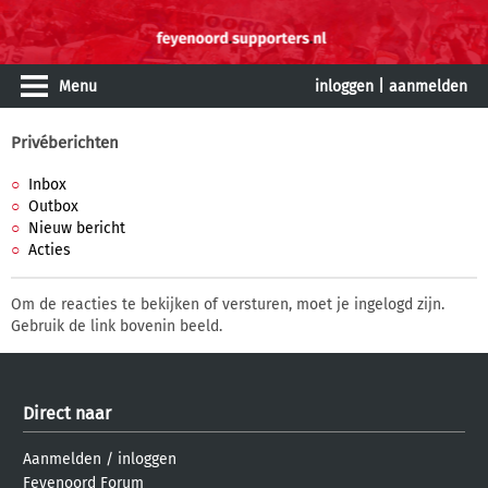
Menu
inloggen
|
aanmelden
Privéberichten
Inbox
Outbox
Nieuw bericht
Acties
Om de reacties te bekijken of versturen, moet je ingelogd zijn.
Gebruik de link bovenin beeld.
Direct naar
Aanmelden
/
inloggen
Feyenoord Forum