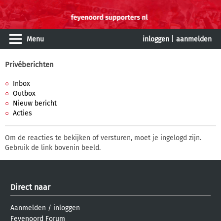
Menu
inloggen
|
aanmelden
Privéberichten
Inbox
Outbox
Nieuw bericht
Acties
Om de reacties te bekijken of versturen, moet je ingelogd zijn.
Gebruik de link bovenin beeld.
Direct naar
Aanmelden
/
inloggen
Feyenoord Forum