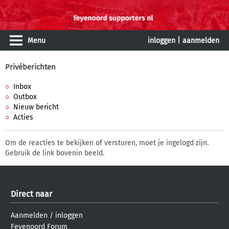
Menu
inloggen
|
aanmelden
Privéberichten
Inbox
Outbox
Nieuw bericht
Acties
Om de reacties te bekijken of versturen, moet je ingelogd zijn.
Gebruik de link bovenin beeld.
Direct naar
Aanmelden
/
inloggen
Feyenoord Forum