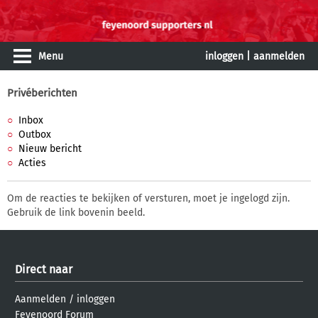
Menu
inloggen
|
aanmelden
Privéberichten
Inbox
Outbox
Nieuw bericht
Acties
Om de reacties te bekijken of versturen, moet je ingelogd zijn.
Gebruik de link bovenin beeld.
Direct naar
Aanmelden
/
inloggen
Feyenoord Forum