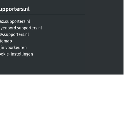
upporters.nl
ax.supporters.nl
eyenoord.supporters.nl
V.supporters.nl
itemap
ijn voorkeuren
ookie-instellingen