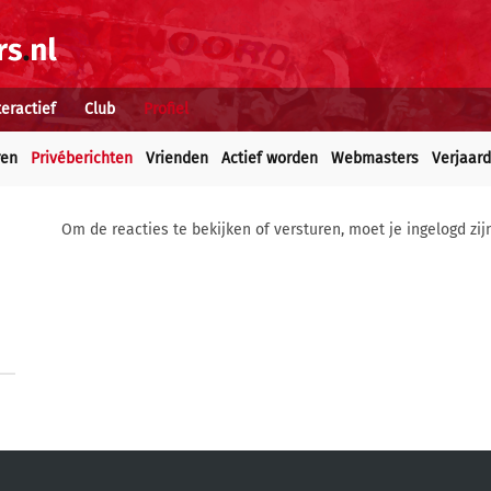
teractief
Club
Profiel
ren
Privéberichten
Vrienden
Actief worden
Webmasters
Verjaar
Om de reacties te bekijken of versturen, moet je ingelogd zij