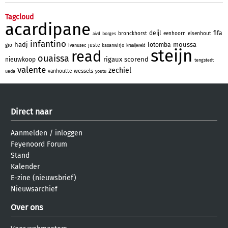
Tagcloud
acardipane
deijl
fifa
bronckhorst
eenhoorn
elsenhout
borges
aivd
infantino
hadj
moussa
lotomba
gio
juste
ivanusec
kasanwirjo
kraaijeveld
steijn
read
ouaissa
rigaux
scorend
nieuwkoop
tengstedt
valente
zechiel
wessels
vanhoutte
ueda
youtu
Direct naar
Aanmelden
/
inloggen
Feyenoord Forum
Stand
Kalender
E-zine (nieuwsbrief)
Nieuwsarchief
Over ons