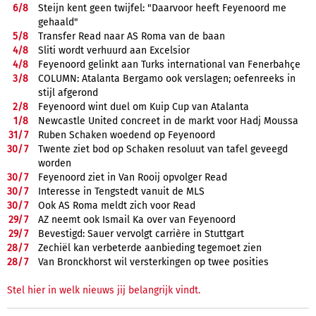
6/
8
Steijn kent geen twijfel: "Daarvoor heeft Feyenoord me
gehaald"
5/
8
Transfer Read naar AS Roma van de baan
4/
8
Sliti wordt verhuurd aan Excelsior
4/
8
Feyenoord gelinkt aan Turks international van Fenerbahçe
3/
8
COLUMN: Atalanta Bergamo ook verslagen; oefenreeks in
stijl afgerond
2/
8
Feyenoord wint duel om Kuip Cup van Atalanta
1/
8
Newcastle United concreet in de markt voor Hadj Moussa
31/
7
Ruben Schaken woedend op Feyenoord
30/
7
Twente ziet bod op Schaken resoluut van tafel geveegd
worden
30/
7
Feyenoord ziet in Van Rooij opvolger Read
30/
7
Interesse in Tengstedt vanuit de MLS
30/
7
Ook AS Roma meldt zich voor Read
29/
7
AZ neemt ook Ismail Ka over van Feyenoord
29/
7
Bevestigd: Sauer vervolgt carrière in Stuttgart
28/
7
Zechiël kan verbeterde aanbieding tegemoet zien
28/
7
Van Bronckhorst wil versterkingen op twee posities
Stel hier in welk nieuws jij belangrijk vindt.