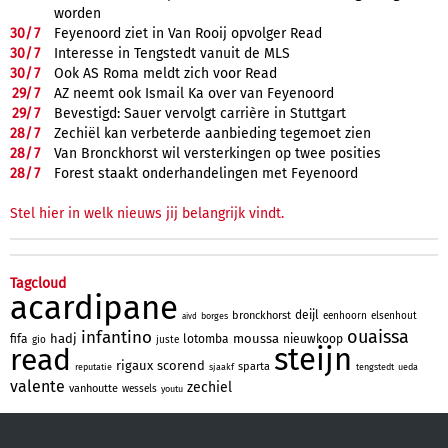
worden
30/
7
Feyenoord ziet in Van Rooij opvolger Read
30/
7
Interesse in Tengstedt vanuit de MLS
30/
7
Ook AS Roma meldt zich voor Read
29/
7
AZ neemt ook Ismail Ka over van Feyenoord
29/
7
Bevestigd: Sauer vervolgt carrière in Stuttgart
28/
7
Zechiël kan verbeterde aanbieding tegemoet zien
28/
7
Van Bronckhorst wil versterkingen op twee posities
28/
7
Forest staakt onderhandelingen met Feyenoord
Stel hier in welk nieuws jij belangrijk vindt.
Tagcloud
acardipane
deijl
bronckhorst
eenhoorn
elsenhout
borges
aivd
ouaissa
infantino
hadj
moussa
fifa
lotomba
nieuwkoop
gio
juste
steijn
read
rigaux
scorend
sparta
reputatie
sjaakf
tengstedt
ueda
valente
zechiel
vanhoutte
wessels
youtu