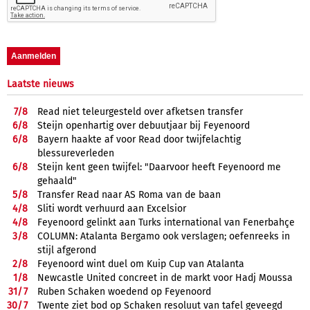
Laatste nieuws
7/
8
Read niet teleurgesteld over afketsen transfer
6/
8
Steijn openhartig over debuutjaar bij Feyenoord
6/
8
Bayern haakte af voor Read door twijfelachtig
blessureverleden
6/
8
Steijn kent geen twijfel: "Daarvoor heeft Feyenoord me
gehaald"
5/
8
Transfer Read naar AS Roma van de baan
4/
8
Sliti wordt verhuurd aan Excelsior
4/
8
Feyenoord gelinkt aan Turks international van Fenerbahçe
3/
8
COLUMN: Atalanta Bergamo ook verslagen; oefenreeks in
stijl afgerond
2/
8
Feyenoord wint duel om Kuip Cup van Atalanta
1/
8
Newcastle United concreet in de markt voor Hadj Moussa
31/
7
Ruben Schaken woedend op Feyenoord
30/
7
Twente ziet bod op Schaken resoluut van tafel geveegd