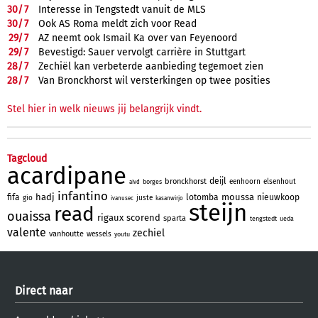
30/
7
Interesse in Tengstedt vanuit de MLS
30/
7
Ook AS Roma meldt zich voor Read
29/
7
AZ neemt ook Ismail Ka over van Feyenoord
29/
7
Bevestigd: Sauer vervolgt carrière in Stuttgart
28/
7
Zechiël kan verbeterde aanbieding tegemoet zien
28/
7
Van Bronckhorst wil versterkingen op twee posities
Stel hier in welk nieuws jij belangrijk vindt.
Tagcloud
acardipane
deijl
bronckhorst
eenhoorn
elsenhout
borges
aivd
infantino
hadj
moussa
fifa
lotomba
nieuwkoop
gio
juste
ivanusec
kasanwirjo
steijn
read
ouaissa
rigaux
scorend
sparta
tengstedt
ueda
valente
zechiel
vanhoutte
wessels
youtu
Direct naar