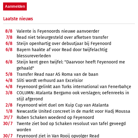
Laatste nieuws
8/
8
Valente is Feyenoords nieuwe aanvoerder
7/
8
Read niet teleurgesteld over afketsen transfer
6/
8
Steijn openhartig over debuutjaar bij Feyenoord
6/
8
Bayern haakte af voor Read door twijfelachtig
blessureverleden
6/
8
Steijn kent geen twijfel: "Daarvoor heeft Feyenoord me
gehaald"
5/
8
Transfer Read naar AS Roma van de baan
4/
8
Sliti wordt verhuurd aan Excelsior
4/
8
Feyenoord gelinkt aan Turks international van Fenerbahçe
3/
8
COLUMN: Atalanta Bergamo ook verslagen; oefenreeks in
stijl afgerond
2/
8
Feyenoord wint duel om Kuip Cup van Atalanta
1/
8
Newcastle United concreet in de markt voor Hadj Moussa
31/
7
Ruben Schaken woedend op Feyenoord
30/
7
Twente ziet bod op Schaken resoluut van tafel geveegd
worden
30/
7
Feyenoord ziet in Van Rooij opvolger Read