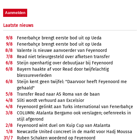
Laatste nieuws
9/
8
Fenerbahçe brengt eerste bod uit op Ueda
9/
8
Fenerbahçe brengt eerste bod uit op Ueda
8/
8
Valente is nieuwe aanvoerder van Feyenoord
7/
8
Read niet teleurgesteld over afketsen transfer
6/
8
Steijn openhartig over debuutjaar bij Feyenoord
6/
8
Bayern haakte af voor Read door twijfelachtig
blessureverleden
6/
8
Steijn kent geen twijfel: "Daarvoor heeft Feyenoord me
gehaald"
5/
8
Transfer Read naar AS Roma van de baan
4/
8
Sliti wordt verhuurd aan Excelsior
4/
8
Feyenoord gelinkt aan Turks international van Fenerbahçe
3/
8
COLUMN: Atalanta Bergamo ook verslagen; oefenreeks in
stijl afgerond
2/
8
Feyenoord wint duel om Kuip Cup van Atalanta
1/
8
Newcastle United concreet in de markt voor Hadj Moussa
31/
7
Ruben Schaken woedend op Feyenoord