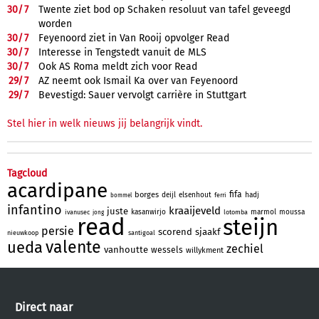
30/
7
Twente ziet bod op Schaken resoluut van tafel geveegd
worden
30/
7
Feyenoord ziet in Van Rooij opvolger Read
30/
7
Interesse in Tengstedt vanuit de MLS
30/
7
Ook AS Roma meldt zich voor Read
29/
7
AZ neemt ook Ismail Ka over van Feyenoord
29/
7
Bevestigd: Sauer vervolgt carrière in Stuttgart
Stel hier in welk nieuws jij belangrijk vindt.
Tagcloud
acardipane
fifa
borges
deijl
elsenhout
hadj
ferri
bommel
infantino
kraaijeveld
juste
kasanwirjo
marmol
moussa
ivanusec
lotomba
jong
read
steijn
persie
scorend
sjaakf
nieuwkoop
santigoal
valente
ueda
zechiel
vanhoutte
wessels
willykment
Direct naar