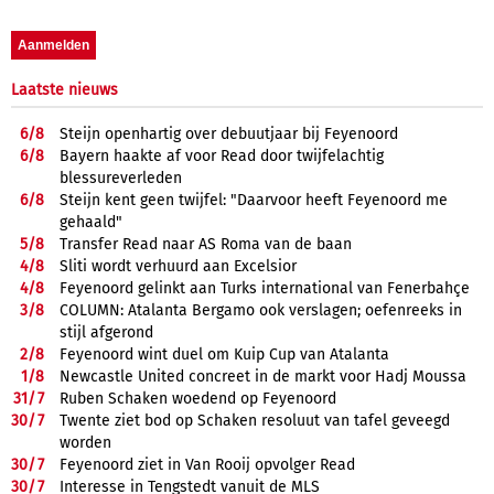
Laatste nieuws
6/
8
Steijn openhartig over debuutjaar bij Feyenoord
6/
8
Bayern haakte af voor Read door twijfelachtig
blessureverleden
6/
8
Steijn kent geen twijfel: "Daarvoor heeft Feyenoord me
gehaald"
5/
8
Transfer Read naar AS Roma van de baan
4/
8
Sliti wordt verhuurd aan Excelsior
4/
8
Feyenoord gelinkt aan Turks international van Fenerbahçe
3/
8
COLUMN: Atalanta Bergamo ook verslagen; oefenreeks in
stijl afgerond
2/
8
Feyenoord wint duel om Kuip Cup van Atalanta
1/
8
Newcastle United concreet in de markt voor Hadj Moussa
31/
7
Ruben Schaken woedend op Feyenoord
30/
7
Twente ziet bod op Schaken resoluut van tafel geveegd
worden
30/
7
Feyenoord ziet in Van Rooij opvolger Read
30/
7
Interesse in Tengstedt vanuit de MLS