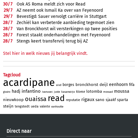
30/
7
Ook AS Roma meldt zich voor Read
29/
7
AZ neemt ook Ismail Ka over van Feyenoord
29/
7
Bevestigd: Sauer vervolgt carrière in Stuttgart
28/
7
Zechiël kan verbeterde aanbieding tegemoet zien
28/
7
Van Bronckhorst wil versterkingen op twee posities
28/
7
Forest staakt onderhandelingen met Feyenoord
28/
7
Stengs keert transfervrij terug bij AZ
Stel hier in welk nieuws jij belangrijk vindt.
Tagcloud
acardipane
eenhoorn
bronckhorst
deijl
borges
fifa
aivd
infantino
hadj
moussa
lotomba
kloese
ivanusec
juste
kasanwirjo
mossad
givairo
read
ouaissa
rigaux
nieuwkoop
sano
sjaakf
sparta
reputatie
steijn
tengstedt
ueda
valente
vanhoutte
Direct naar