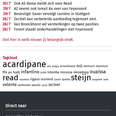
30/
7
Ook AS Roma meldt zich voor Read
29/
7
AZ neemt ook Ismail Ka over van Feyenoord
29/
7
Bevestigd: Sauer vervolgt carrière in Stuttgart
28/
7
Zechiël kan verbeterde aanbieding tegemoet zien
28/
7
Van Bronckhorst wil versterkingen op twee posities
28/
7
Forest staakt onderhandelingen met Feyenoord
Stel hier in welk nieuws jij belangrijk vindt.
Tagcloud
acardipane
deijl
bronckhorst
eenhoorn
elsenhout
borges
aivd
ouaissa
infantino
hadj
moussa
fifa
lotomba
nieuwkoop
gio
juste
steijn
read
rigaux
scorend
sparta
reputatie
sjaakf
tengstedt
ueda
valente
zechiel
vanhoutte
wessels
youtu
Direct naar