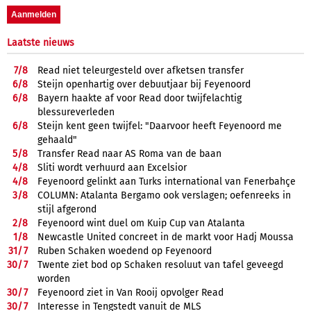
Laatste nieuws
7/
8
Read niet teleurgesteld over afketsen transfer
6/
8
Steijn openhartig over debuutjaar bij Feyenoord
6/
8
Bayern haakte af voor Read door twijfelachtig
blessureverleden
6/
8
Steijn kent geen twijfel: "Daarvoor heeft Feyenoord me
gehaald"
5/
8
Transfer Read naar AS Roma van de baan
4/
8
Sliti wordt verhuurd aan Excelsior
4/
8
Feyenoord gelinkt aan Turks international van Fenerbahçe
3/
8
COLUMN: Atalanta Bergamo ook verslagen; oefenreeks in
stijl afgerond
2/
8
Feyenoord wint duel om Kuip Cup van Atalanta
1/
8
Newcastle United concreet in de markt voor Hadj Moussa
31/
7
Ruben Schaken woedend op Feyenoord
30/
7
Twente ziet bod op Schaken resoluut van tafel geveegd
worden
30/
7
Feyenoord ziet in Van Rooij opvolger Read
30/
7
Interesse in Tengstedt vanuit de MLS