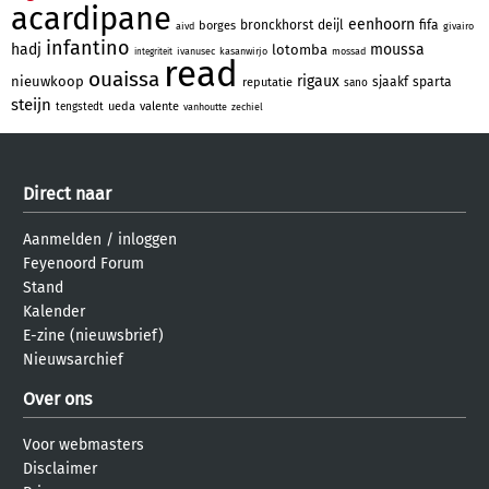
acardipane
eenhoorn
bronckhorst
deijl
fifa
borges
aivd
givairo
infantino
hadj
moussa
lotomba
ivanusec
kasanwirjo
mossad
integriteit
read
ouaissa
rigaux
nieuwkoop
sjaakf
sparta
reputatie
sano
steijn
ueda
valente
tengstedt
vanhoutte
zechiel
Direct naar
Aanmelden
/
inloggen
Feyenoord Forum
Stand
Kalender
E-zine (nieuwsbrief)
Nieuwsarchief
Over ons
Voor webmasters
Disclaimer