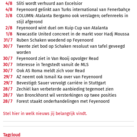
4/
8
Sliti wordt verhuurd aan Excelsior
4/
8
Feyenoord gelinkt aan Turks international van Fenerbahçe
3/
8
COLUMN: Atalanta Bergamo ook verslagen; oefenreeks in
stijl afgerond
2/
8
Feyenoord wint duel om Kuip Cup van Atalanta
1/
8
Newcastle United concreet in de markt voor Hadj Moussa
31/
7
Ruben Schaken woedend op Feyenoord
30/
7
Twente ziet bod op Schaken resoluut van tafel geveegd
worden
30/
7
Feyenoord ziet in Van Rooij opvolger Read
30/
7
Interesse in Tengstedt vanuit de MLS
30/
7
Ook AS Roma meldt zich voor Read
29/
7
AZ neemt ook Ismail Ka over van Feyenoord
29/
7
Bevestigd: Sauer vervolgt carrière in Stuttgart
28/
7
Zechiël kan verbeterde aanbieding tegemoet zien
28/
7
Van Bronckhorst wil versterkingen op twee posities
28/
7
Forest staakt onderhandelingen met Feyenoord
Stel hier in welk nieuws jij belangrijk vindt.
Tagcloud