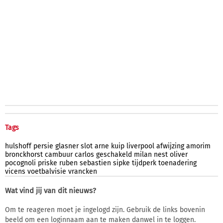
Tags
hulshoff
persie
glasner
slot
arne
kuip
liverpool
afwijzing
amorim
bronckhorst
cambuur
carlos
geschakeld
milan
nest
oliver
pocognoli
priske
ruben
sebastien
sipke
tijdperk
toenadering
vicens
voetbalvisie
vrancken
Wat vind jij van dit nieuws?
Om te reageren moet je ingelogd zijn. Gebruik de links bovenin
beeld om een loginnaam aan te maken danwel in te loggen.