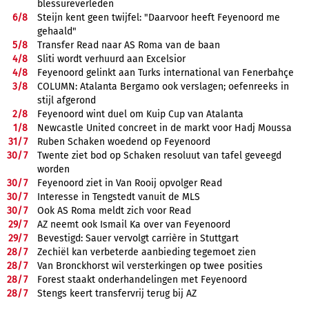
blessureverleden
6/
8
Steijn kent geen twijfel: "Daarvoor heeft Feyenoord me
gehaald"
5/
8
Transfer Read naar AS Roma van de baan
4/
8
Sliti wordt verhuurd aan Excelsior
4/
8
Feyenoord gelinkt aan Turks international van Fenerbahçe
3/
8
COLUMN: Atalanta Bergamo ook verslagen; oefenreeks in
stijl afgerond
2/
8
Feyenoord wint duel om Kuip Cup van Atalanta
1/
8
Newcastle United concreet in de markt voor Hadj Moussa
31/
7
Ruben Schaken woedend op Feyenoord
30/
7
Twente ziet bod op Schaken resoluut van tafel geveegd
worden
30/
7
Feyenoord ziet in Van Rooij opvolger Read
30/
7
Interesse in Tengstedt vanuit de MLS
30/
7
Ook AS Roma meldt zich voor Read
29/
7
AZ neemt ook Ismail Ka over van Feyenoord
29/
7
Bevestigd: Sauer vervolgt carrière in Stuttgart
28/
7
Zechiël kan verbeterde aanbieding tegemoet zien
28/
7
Van Bronckhorst wil versterkingen op twee posities
28/
7
Forest staakt onderhandelingen met Feyenoord
28/
7
Stengs keert transfervrij terug bij AZ