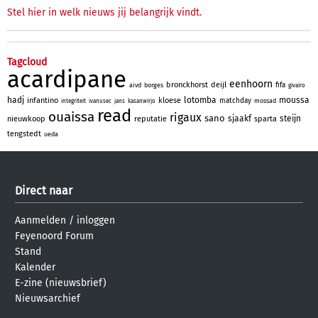
Stel hier in welk nieuws jij belangrijk vindt.
Tagcloud
acardipane
eenhoorn
bronckhorst
deijl
fifa
aivd
borges
givairo
hadj
lotomba
moussa
infantino
kloese
matchday
mossad
integriteit
ivanusec
jans
kasanwirjo
read
ouaissa
rigaux
sano
sjaakf
steijn
nieuwkoop
reputatie
sparta
tengstedt
ueda
Direct naar
Aanmelden
/
inloggen
Feyenoord Forum
Stand
Kalender
E-zine (nieuwsbrief)
Nieuwsarchief