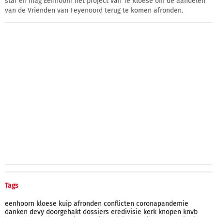
staf en mag Eenhoorn het project van Te Kloese om de aandelen
van de Vrienden van Feyenoord terug te komen afronden.
Tags
eenhoorn
kloese
kuip
afronden
conflicten
coronapandemie
danken
devy
doorgehakt
dossiers
eredivisie
kerk
knopen
knvb