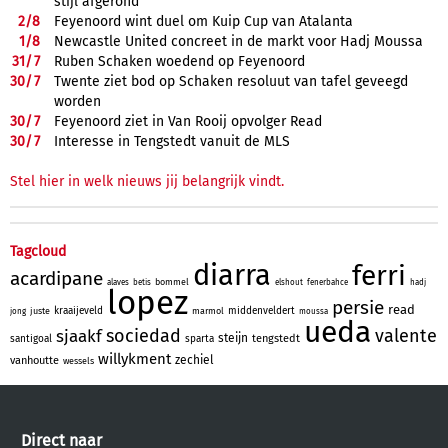
stijl afgerond
2/
8
Feyenoord wint duel om Kuip Cup van Atalanta
1/
8
Newcastle United concreet in de markt voor Hadj Moussa
31/
7
Ruben Schaken woedend op Feyenoord
30/
7
Twente ziet bod op Schaken resoluut van tafel geveegd
worden
30/
7
Feyenoord ziet in Van Rooij opvolger Read
30/
7
Interesse in Tengstedt vanuit de MLS
Stel hier in welk nieuws jij belangrijk vindt.
Tagcloud
diarra
ferri
acardipane
bommel
alaves
betis
elshout
fenerbahce
hadj
lopez
persie
read
kraaijeveld
middenveldert
juste
marmol
jong
moussa
ueda
sociedad
valente
sjaakf
steijn
tengstedt
santigoal
sparta
willykment
zechiel
vanhoutte
wessels
Direct naar