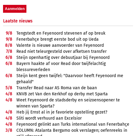
Laatste nieuws
9/
8
Tengstedt en Feyenoord stevenen af op breuk
9/
8
Fenerbahçe brengt eerste bod uit op Ueda
8/
8
Valente is nieuwe aanvoerder van Feyenoord
7/
8
Read niet teleurgesteld over afketsen transfer
6/
8
Steijn openhartig over debuutjaar bij Feyenoord
6/
8
Bayern haakte af voor Read door twijfelachtig
blessureverleden
6/
8
Steijn kent geen twijfel: "Daarvoor heeft Feyenoord me
gehaald"
5/
8
Transfer Read naar AS Roma van de baan
4/
8
KNVB zet Van den Kerkhof op derby met Sparta
4/
8
Weet Feyenoord de stadsderby en seizoensopener te
winnen van Sparta?
4/
8
Heb jij Ernst al in je favoriete opstelling gezet?
4/
8
Sliti wordt verhuurd aan Excelsior
4/
8
Feyenoord gelinkt aan Turks international van Fenerbahçe
3/
8
COLUMN: Atalanta Bergamo ook verslagen; oefenreeks in