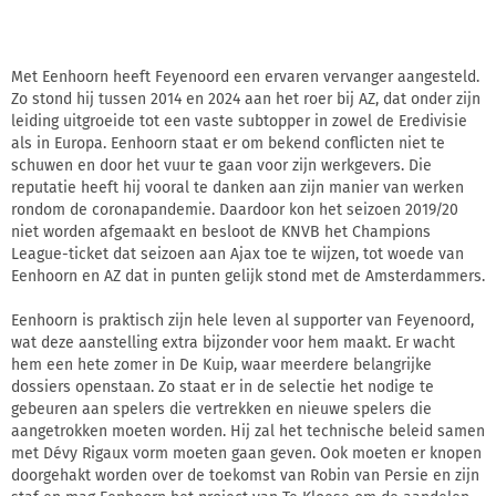
Met Eenhoorn heeft Feyenoord een ervaren vervanger aangesteld.
Zo stond hij tussen 2014 en 2024 aan het roer bij AZ, dat onder zijn
leiding uitgroeide tot een vaste subtopper in zowel de Eredivisie
als in Europa. Eenhoorn staat er om bekend conflicten niet te
schuwen en door het vuur te gaan voor zijn werkgevers. Die
reputatie heeft hij vooral te danken aan zijn manier van werken
rondom de coronapandemie. Daardoor kon het seizoen 2019/20
niet worden afgemaakt en besloot de KNVB het Champions
League-ticket dat seizoen aan Ajax toe te wijzen, tot woede van
Eenhoorn en AZ dat in punten gelijk stond met de Amsterdammers.
Eenhoorn is praktisch zijn hele leven al supporter van Feyenoord,
wat deze aanstelling extra bijzonder voor hem maakt. Er wacht
hem een hete zomer in De Kuip, waar meerdere belangrijke
dossiers openstaan. Zo staat er in de selectie het nodige te
gebeuren aan spelers die vertrekken en nieuwe spelers die
aangetrokken moeten worden. Hij zal het technische beleid samen
met Dévy Rigaux vorm moeten gaan geven. Ook moeten er knopen
doorgehakt worden over de toekomst van Robin van Persie en zijn