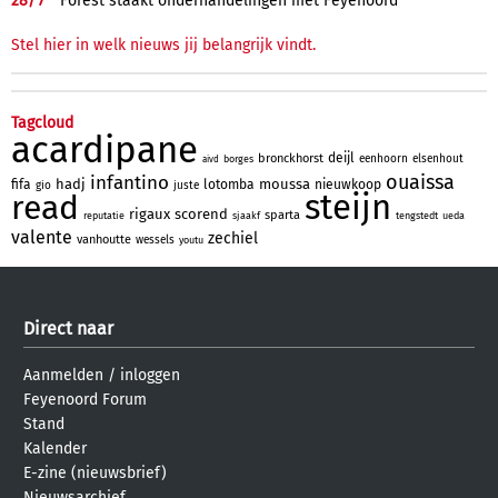
28/
7
Forest staakt onderhandelingen met Feyenoord
Stel hier in welk nieuws jij belangrijk vindt.
Tagcloud
acardipane
deijl
bronckhorst
eenhoorn
elsenhout
borges
aivd
ouaissa
infantino
hadj
moussa
fifa
lotomba
nieuwkoop
gio
juste
steijn
read
rigaux
scorend
sparta
reputatie
sjaakf
tengstedt
ueda
valente
zechiel
vanhoutte
wessels
youtu
Direct naar
Aanmelden
/
inloggen
Feyenoord Forum
Stand
Kalender
E-zine (nieuwsbrief)
Nieuwsarchief