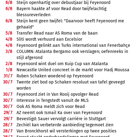
6/
8
Steijn openhartig over debuutjaar bij Feyenoord
6/
8
Bayern haakte af voor Read door twijfelachtig
blessureverleden
6/
8
Steijn kent geen twijfel: "Daarvoor heeft Feyenoord me
gehaald"
5/
8
Transfer Read naar AS Roma van de baan
4/
8
Sliti wordt verhuurd aan Excelsior
4/
8
Feyenoord gelinkt aan Turks international van Fenerbahçe
3/
8
COLUMN: Atalanta Bergamo ook verslagen; oefenreeks in
stijl afgerond
2/
8
Feyenoord wint duel om Kuip Cup van Atalanta
1/
8
Newcastle United concreet in de markt voor Hadj Moussa
31/
7
Ruben Schaken woedend op Feyenoord
30/
7
Twente ziet bod op Schaken resoluut van tafel geveegd
worden
30/
7
Feyenoord ziet in Van Rooij opvolger Read
30/
7
Interesse in Tengstedt vanuit de MLS
30/
7
Ook AS Roma meldt zich voor Read
29/
7
AZ neemt ook Ismail Ka over van Feyenoord
29/
7
Bevestigd: Sauer vervolgt carrière in Stuttgart
28/
7
Zechiël kan verbeterde aanbieding tegemoet zien
28/
7
Van Bronckhorst wil versterkingen op twee posities