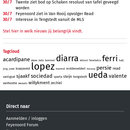
30/
7
Twente ziet bod op Schaken resoluut van tafel geveegd
worden
30/
7
Feyenoord ziet in Van Rooij opvolger Read
30/
7
Interesse in Tengstedt vanuit de MLS
Stel hier in welk nieuws jij belangrijk vindt.
Tagcloud
diarra
ferri
acardipane
bommel
alaves
betis
elshout
fenerbahce
hadj
lopez
persie
read
kraaijeveld
middenveldert
juste
marmol
jong
moussa
ueda
sociedad
valente
sjaakf
steijn
tengstedt
santigoal
sparta
willykment
zechiel
vanhoutte
wessels
Direct naar
Aanmelden
/
inloggen
Feyenoord Forum