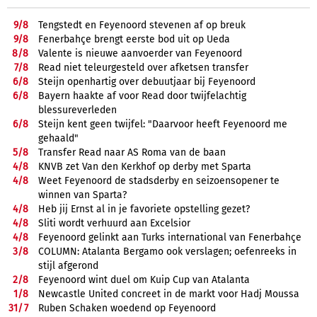
9/
8
Tengstedt en Feyenoord stevenen af op breuk
9/
8
Fenerbahçe brengt eerste bod uit op Ueda
8/
8
Valente is nieuwe aanvoerder van Feyenoord
7/
8
Read niet teleurgesteld over afketsen transfer
6/
8
Steijn openhartig over debuutjaar bij Feyenoord
6/
8
Bayern haakte af voor Read door twijfelachtig
blessureverleden
6/
8
Steijn kent geen twijfel: "Daarvoor heeft Feyenoord me
gehaald"
5/
8
Transfer Read naar AS Roma van de baan
4/
8
KNVB zet Van den Kerkhof op derby met Sparta
4/
8
Weet Feyenoord de stadsderby en seizoensopener te
winnen van Sparta?
4/
8
Heb jij Ernst al in je favoriete opstelling gezet?
4/
8
Sliti wordt verhuurd aan Excelsior
4/
8
Feyenoord gelinkt aan Turks international van Fenerbahçe
3/
8
COLUMN: Atalanta Bergamo ook verslagen; oefenreeks in
stijl afgerond
2/
8
Feyenoord wint duel om Kuip Cup van Atalanta
1/
8
Newcastle United concreet in de markt voor Hadj Moussa
31/
7
Ruben Schaken woedend op Feyenoord