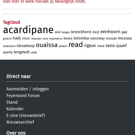
Stel hier in welk nieuws jij belangrijk vindt.
Tagcloud
acardipane
eenhoorn
bronckhorst
deijl
aivd
gaal
borges
hadj
lotomba
moussa
matchday
intuit
kloese
mossad
givairo
ivanusec
jans
kasanwirjo
read
ouaissa
rigaux
sano
sjaakf
nieuwkoop
roma
nederland
protect
tengstedt
sparta
ueda
Direct naar
Aanmelden
/
inloggen
Feyenoord Forum
Stand
Kalender
E-zine (nieuwsbrief)
Nieuwsarchief
Over ons