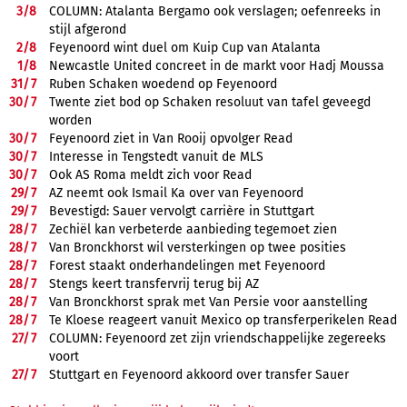
3/
8
COLUMN: Atalanta Bergamo ook verslagen; oefenreeks in
stijl afgerond
2/
8
Feyenoord wint duel om Kuip Cup van Atalanta
1/
8
Newcastle United concreet in de markt voor Hadj Moussa
31/
7
Ruben Schaken woedend op Feyenoord
30/
7
Twente ziet bod op Schaken resoluut van tafel geveegd
worden
30/
7
Feyenoord ziet in Van Rooij opvolger Read
30/
7
Interesse in Tengstedt vanuit de MLS
30/
7
Ook AS Roma meldt zich voor Read
29/
7
AZ neemt ook Ismail Ka over van Feyenoord
29/
7
Bevestigd: Sauer vervolgt carrière in Stuttgart
28/
7
Zechiël kan verbeterde aanbieding tegemoet zien
28/
7
Van Bronckhorst wil versterkingen op twee posities
28/
7
Forest staakt onderhandelingen met Feyenoord
28/
7
Stengs keert transfervrij terug bij AZ
28/
7
Van Bronckhorst sprak met Van Persie voor aanstelling
28/
7
Te Kloese reageert vanuit Mexico op transferperikelen Read
27/
7
COLUMN: Feyenoord zet zijn vriendschappelijke zegereeks
voort
27/
7
Stuttgart en Feyenoord akkoord over transfer Sauer