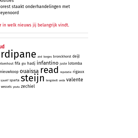
posities
Forest staakt onderhandelingen met
Feyenoord
r in welk nieuws jij belangrijk vindt.
ud
ardipane
deijl
bronckhorst
borges
aivd
infantino
hadj
fifa
lotomba
elsenhout
gio
juste
read
ouaissa
rigaux
nieuwkoop
reputatie
steijn
valente
sparta
sjaakf
tengstedt
ueda
zechiel
wessels
youtu