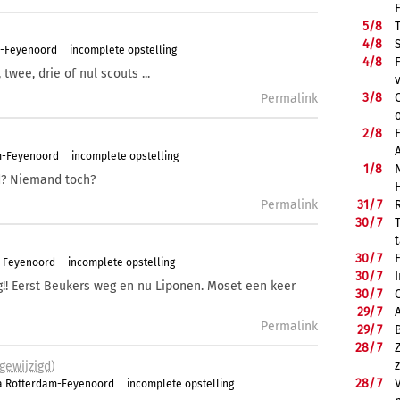
5/
8
4/
8
m-Feyenoord
incomplete opstelling
4/
8
twee, drie of nul scouts ...
3/
8
Permalink
2/
8
m-Feyenoord
incomplete opstelling
1/
8
d? Niemand toch?
Permalink
31/
7
30/
7
30/
7
m-Feyenoord
incomplete opstelling
30/
7
g!! Eerst Beukers weg en nu Liponen. Moset een keer
30/
7
29/
7
Permalink
29/
7
28/
7
gewijzigd
)
28/
7
a Rotterdam-Feyenoord
incomplete opstelling