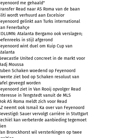
Feyenoord me gehaald"
Transfer Read naar AS Roma van de baan
Sliti wordt verhuurd aan Excelsior
Feyenoord gelinkt aan Turks international
van Fenerbahçe
COLUMN: Atalanta Bergamo ook verslagen;
oefenreeks in stijl afgerond
Feyenoord wint duel om Kuip Cup van
Atalanta
Newcastle United concreet in de markt voor
Hadj Moussa
Ruben Schaken woedend op Feyenoord
Twente ziet bod op Schaken resoluut van
tafel geveegd worden
Feyenoord ziet in Van Rooij opvolger Read
Interesse in Tengstedt vanuit de MLS
Ook AS Roma meldt zich voor Read
AZ neemt ook Ismail Ka over van Feyenoord
Bevestigd: Sauer vervolgt carrière in Stuttgart
Zechiël kan verbeterde aanbieding tegemoet
zien
Van Bronckhorst wil versterkingen op twee