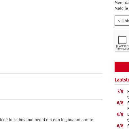
Meer da
Meld je
Laatst
7/
8
6/
8
6/
8
ik de links bovenin beeld om een loginnaam aan te
6/
8