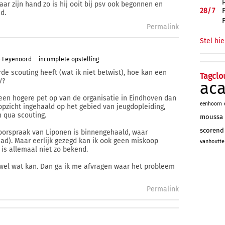
aar zijn hand zo is hij ooit bij psv ook begonnen en
28/
7
d.
Permalink
Stel hie
m-Feyenoord
incomplete opstelling
de scouting heeft (wat ik niet betwist), hoe kan een
Tagclo
V?
ac
 een hogere pet op van de organisatie in Eindhoven dan
eenhoorn
opzicht ingehaald op het gebied van jeugdopleiding,
n qua scouting.
moussa
scorend
oorspraak van Liponen is binnengehaald, waar
ad). Maar eerlijk gezegd kan ik ook geen miskoop
vanhoutte
is allemaal niet zo bekend.
j wel wat kan. Dan ga ik me afvragen waar het probleem
Permalink