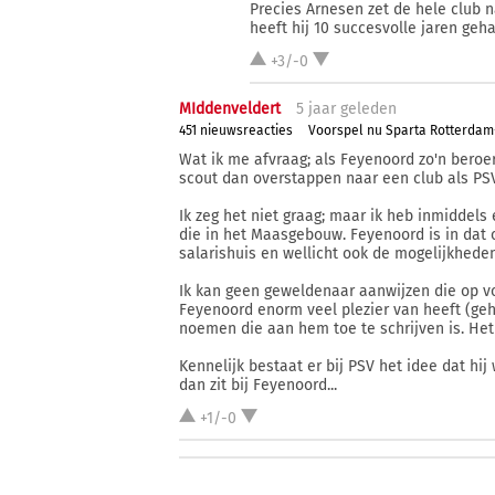
Precies Arnesen zet de hele club n
heeft hij 10 succesvolle jaren geha
+3/-0
MIddenveldert
5 j
aar
geleden
451 nieuwsreacties
Voorspel nu Sparta Rotterda
Wat ik me afvraag; als Feyenoord zo'n beroer
scout dan overstappen naar een club als PS
Ik zeg het niet graag; maar ik heb inmiddels
die in het Maasgebouw. Feyenoord is in dat 
salarishuis en wellicht ook de mogelijkhede
Ik kan geen geweldenaar aanwijzen die op v
Feyenoord enorm veel plezier van heeft (geh
noemen die aan hem toe te schrijven is. Het 
Kennelijk bestaat er bij PSV het idee dat hi
dan zit bij Feyenoord...
+1/-0