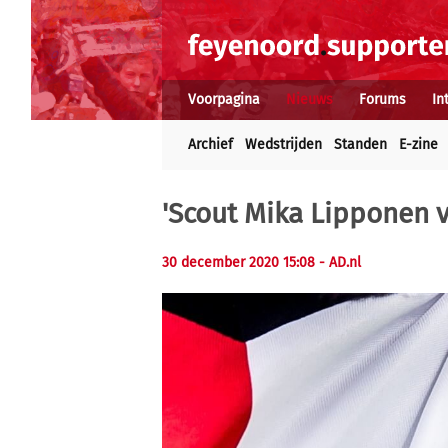
Voorpagina
Nieuws
Forums
In
Archief
Wedstrijden
Standen
E-zine
'Scout Mika Lipponen v
30 december 2020 15:08
- AD.nl