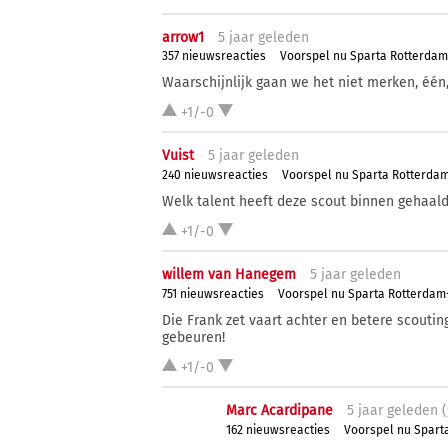
arrow1
5 j
aar
geleden
357 nieuwsreacties
Voorspel nu Sparta Rotterda
Waarschijnlijk gaan we het niet merken, één, 
+1/-0
Vuist
5 j
aar
geleden
240 nieuwsreacties
Voorspel nu Sparta Rotterda
Welk talent heeft deze scout binnen gehaal
+1/-0
willem van Hanegem
5 j
aar
geleden
751 nieuwsreacties
Voorspel nu Sparta Rotterda
Die Frank zet vaart achter en betere scoutin
gebeuren!
+1/-0
Marc Acardipane
5 j
aar
geleden (
162 nieuwsreacties
Voorspel nu Spart