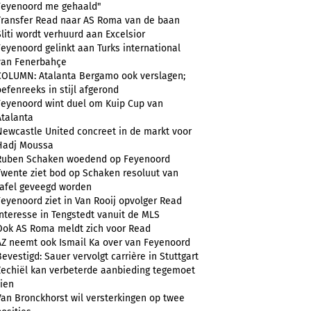
Feyenoord me gehaald"
Transfer Read naar AS Roma van de baan
Sliti wordt verhuurd aan Excelsior
Feyenoord gelinkt aan Turks international
van Fenerbahçe
COLUMN: Atalanta Bergamo ook verslagen;
oefenreeks in stijl afgerond
Feyenoord wint duel om Kuip Cup van
Atalanta
Newcastle United concreet in de markt voor
Hadj Moussa
Ruben Schaken woedend op Feyenoord
Twente ziet bod op Schaken resoluut van
tafel geveegd worden
Feyenoord ziet in Van Rooij opvolger Read
Interesse in Tengstedt vanuit de MLS
Ook AS Roma meldt zich voor Read
AZ neemt ook Ismail Ka over van Feyenoord
Bevestigd: Sauer vervolgt carrière in Stuttgart
Zechiël kan verbeterde aanbieding tegemoet
zien
Van Bronckhorst wil versterkingen op twee