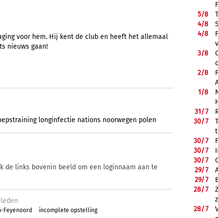
5/
8
4/
8
4/
8
ging voor hem. Hij kent de club en heeft het allemaal
ts nieuws gaan!
3/
8
2/
8
1/
8
31/
7
oepstraining
longinfectie
nations
noorwegen
polen
30/
7
30/
7
30/
7
30/
7
ik de links bovenin beeld om een loginnaam aan te
29/
7
29/
7
28/
7
leden
28/
7
m-Feyenoord
incomplete opstelling