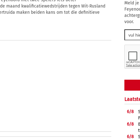
Meld je
de maand kwalificatiewedstrijden tegen Wit-Rusland
Feyenoo
ertruida maken beiden kans om tot die definitieve
achterg
voor.
Laatst
6/
8
6/
8
6/
8