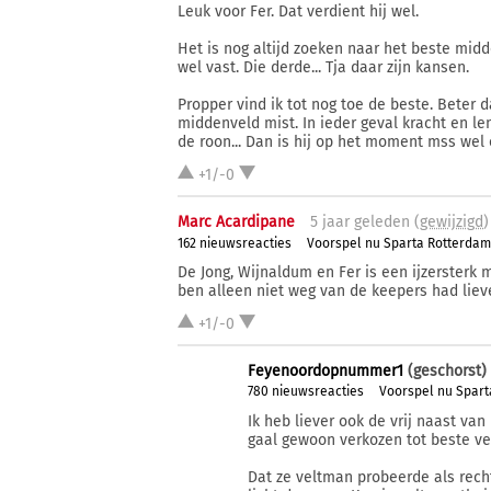
Leuk voor Fer. Dat verdient hij wel.
Het is nog altijd zoeken naar het beste mid
wel vast. Die derde... Tja daar zijn kansen.
Propper vind ik tot nog toe de beste. Beter 
middenveld mist. In ieder geval kracht en len
de roon... Dan is hij op het moment mss wel 
+1/-0
Marc Acardipane
5 j
aar
geleden (
gewijzigd
)
162 nieuwsreacties
Voorspel nu Sparta Rotterda
De Jong, Wijnaldum en Fer is een ijzersterk 
ben alleen niet weg van de keepers had lieve
+1/-0
Feyenoordopnummer1
(geschorst)
780 nieuwsreacties
Voorspel nu Spar
Ik heb liever ook de vrij naast van
gaal gewoon verkozen tot beste ve
Dat ze veltman probeerde als recht