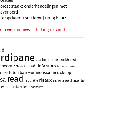
posities
Forest staakt onderhandelingen met
Feyenoord
Stengs keert transfervrij terug bij AZ
r in welk nieuws jij belangrijk vindt.
ud
ardipane
bronckhorst
borges
aivd
infantino
nhoorn
hadj
fifa
ivanusec
juste
givairo
moussa
lotomba
nieuwkoop
kloese
mossad
read
sa
rigaux
sano
sjaakf
sparta
reputatie
ngstedt
ueda
valente
vanhoutte