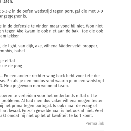
s laten.
k 5-3-2 in de oefen wedstrijd tegen portugal die met 3-0
ngstgegner is.
 in de defensie te vinden maar vond hij niet. Won niet
 en tegen Ake kwam ie ook niet aan de bak. Hoe die ook
hem lekker.
e, de light, van dijk, ake, vilhena Middenveld: propper,
emphis, babel
 elftal...
nkie de jong.
.. En een andere rechter wing back hebt voor tete die
is. En als je een modus vind waarin je in een wedstrijd
-3. Heb je gewoon een winnend team.
eren te verleiden voor het nederlands elftal uit te
 probleem. Al had men dus vaker vilhena mogen testen
hij het prima tegen portugal. Is ook maar de vraag of
hart kwaal. En zo'n geweldenaar is het ook al niet. Veel
t omdat hij niet op let of kwaliteit te kort komt.
Permalink