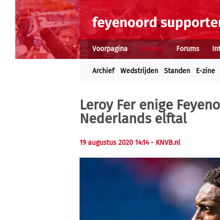
Voorpagina
Nieuws
Forums
In
Archief
Wedstrijden
Standen
E-zine
Leroy Fer enige Feyeno
Nederlands elftal
19 augustus 2020 14:14
- KNVB.nl