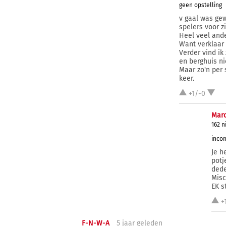
geen opstelling
v gaal was ge
spelers voor zi
Heel veel ande
Want verklaar
Verder vind ik
en berghuis ni
Maar zo'n per 
keer.
+1/-0
Marc
162 n
incom
Je h
potj
dede
Misc
EK s
+
F-N-W-A
5 j
aar
geleden