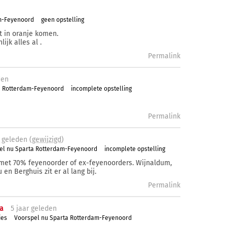
m-Feyenoord
geen opstelling
t in oranje komen.
ijk alles al .
Permalink
den
a Rotterdam-Feyenoord
incomplete opstelling
Permalink
geleden (
gewijzigd
)
el nu Sparta Rotterdam-Feyenoord
incomplete opstelling
met 70% feyenoorder of ex-feyenoorders. Wijnaldum,
 en Berghuis zit er al lang bij.
Permalink
a
5 j
aar
geleden
ies
Voorspel nu Sparta Rotterdam-Feyenoord