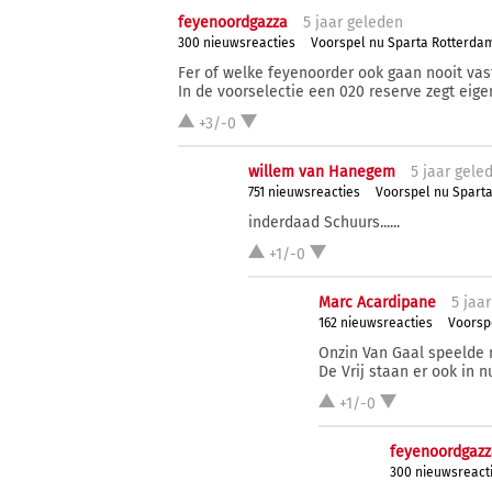
feyenoordgazza
5 j
aar
geleden
300 nieuwsreacties
Voorspel nu Sparta Rotterda
Fer of welke feyenoorder ook gaan nooit vas
In de voorselectie een 020 reserve zegt eigenl
+3/-0
willem van Hanegem
5 j
aar
gele
751 nieuwsreacties
Voorspel nu Spart
inderdaad Schuurs......
+1/-0
Marc Acardipane
5 j
aar
162 nieuwsreacties
Voorsp
Onzin Van Gaal speelde 
De Vrij staan er ook in nu
+1/-0
feyenoordgazz
300 nieuwsreact