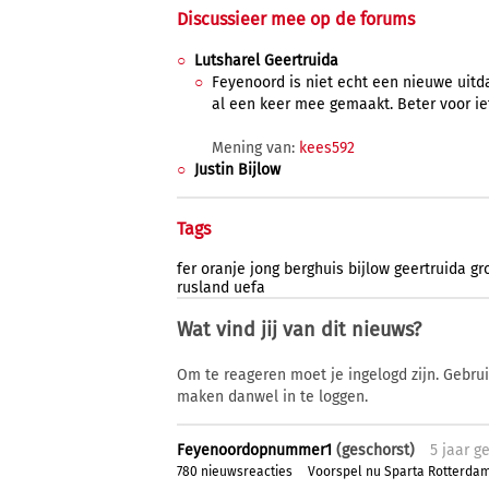
Discussieer mee op de forums
Lutsharel Geertruida
Feyenoord is niet echt een nieuwe uitda
al een keer mee gemaakt. Beter voor ie
Mening van:
kees592
Justin Bijlow
Tags
fer
oranje
jong
berghuis
bijlow
geertruida
gr
rusland
uefa
Wat vind jij van dit nieuws?
Om te reageren moet je ingelogd zijn. Gebru
maken danwel in te loggen.
Feyenoordopnummer1
(geschorst)
5 j
aar
ge
780 nieuwsreacties
Voorspel nu Sparta Rotterda