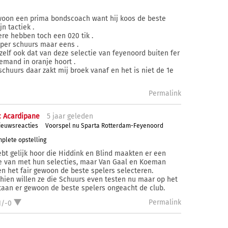
woon een prima bondscoach want hij koos de beste
jn tactiek .
re hebben toch een 020 tik .
 per schuurs maar eens .
 zelf ook dat van deze selectie van feyenoord buiten fer
emand in oranje hoort .
schuurs daar zakt mij broek vanaf en het is niet de 1e
Permalink
 Acardipane
5 j
aar
geleden
ieuwsreacties
Voorspel nu Sparta Rotterdam-Feyenoord
plete opstelling
ebt gelijk hoor die Hiddink en Blind maakten er een
e van met hun selecties, maar Van Gaal en Koeman
n het fair gewoon de beste spelers selecteren.
hien willen ze die Schuurs even testen nu maar op het
taan er gewoon de beste spelers ongeacht de club.
Permalink
1/-0