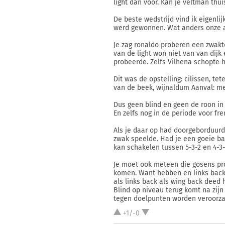
light dan voor. Kan je veltman thui
De beste wedstrijd vind ik eigenlij
werd gewonnen. Wat anders onze a
Je zag ronaldo proberen een zwakte
van de light won niet van van dijk
probeerde. Zelfs Vilhena schopte 
Dit was de opstelling: cilissen, tet
van de beek, wijnaldum Aanval: m
Dus geen blind en geen de roon in je
En zelfs nog in de periode voor fre
Als je daar op had doorgeborduurd.
zwak speelde. Had je een goeie bas
kan schakelen tussen 5-3-2 en 4-3
Je moet ook meteen die gosens prob
komen. Want hebben en links back
als links back als wing back deed 
Blind op niveau terug komt na zijn 
tegen doelpunten worden veroorzaak
+1/-0