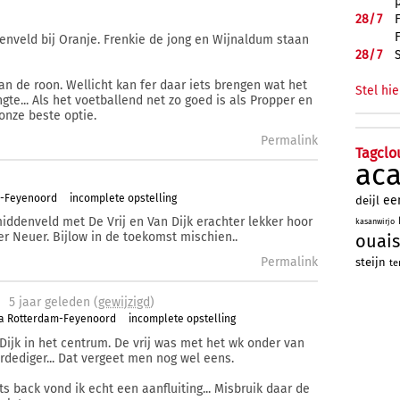
28/
7
denveld bij Oranje. Frenkie de jong en Wijnaldum staan
28/
7
dan de roon. Wellicht kan fer daar iets brengen wat het
Stel hie
gte... Als het voetballend net zo goed is als Propper en
onze beste optie.
Permalink
Tagclo
ac
m-Feyenoord
incomplete opstelling
ee
deijl
middenveld met De Vrij en Van Dijk erachter lekker hoor
kasanwirjo
r Neuer. Bijlow in de toekomst mischien..
ouais
Permalink
steijn
te
5 j
aar
geleden (
gewijzigd
)
ta Rotterdam-Feyenoord
incomplete opstelling
 Dijk in het centrum. De vrij was met het wk onder van
rdediger... Dat vergeet men nog wel eens.
s back vond ik echt een aanfluiting... Misbruik daar de