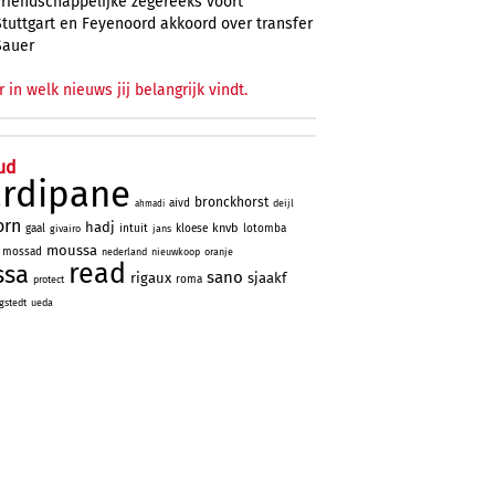
vriendschappelijke zegereeks voort
Stuttgart en Feyenoord akkoord over transfer
Sauer
r in welk nieuws jij belangrijk vindt.
ud
ardipane
bronckhorst
aivd
deijl
ahmadi
orn
hadj
knvb
gaal
intuit
kloese
lotomba
givairo
jans
moussa
mossad
nederland
nieuwkoop
oranje
read
ssa
sano
rigaux
sjaakf
roma
protect
gstedt
ueda