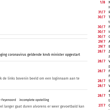
1/
8
31/
7
30/
7
30/
7
30/
7
30/
7
29/
7
29/
7
28/
7
nging
coronavirus
geldende
knvb
minister
opgestart
28/
7
28/
7
ik de links bovenin beeld om een loginnaam aan te
28/
7
28/
7
28/
7
m-Feyenoord
incomplete opstelling
27/
7
el langer gaat duren alvorens er weer gevoetbald kan