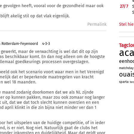
rote gevolgen heeft, vooral voor de gezondheid maar ook
27/
7
ijft akelig stil op dat vlak eigenlijk.
Permalink
Stel hie
a Rotterdam-Feyenoord
4-3-3
Tagclo
ac
gewerkt, maar de verwachting is wel dat dit op zijn
pas beschikbaar komt. En dan nog alleen om de hoogste
eenho
 allemaal goedkeurings processen overgeslagen.
matchday
beeld ook het scenario voort waar men in het Verenigd
ouai
melijk dat er beperkende maatregelen van kracht
ien wel 18 maanden.
sparta
ten
e maand zodanig doorkomen dat we als NL zijnde
ler op kunnen pakken, maar zou ook zomaar nog langer
t uit, dat we dat toch slecht kunnen overzien en een
 april klinkt in die zin bijna niet minder ver dan 1
r het uitspelen van de huidige competitie, of in ieder
, is er niet. Nog niet. Natuurlijk gaat de clubs het
zonder inkomsten en duidelijkheid. Maar dat geldt voor