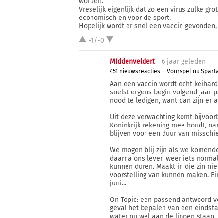
worden.
Vreselijk eigenlijk dat zo een virus zulke g
economisch en voor de sport.
Hopelijk wordt er snel een vaccin gevonden, bl
+1/-0
MIddenveldert
6 j
aar
geleden
451 nieuwsreacties
Voorspel nu Spart
Aan een vaccin wordt echt keihard 
snelst ergens begin volgend jaar 
nood te ledigen, want dan zijn er
Uit deze verwachting komt bijvoor
Koninkrijk rekening mee houdt, na
blijven voor een duur van missch
We mogen blij zijn als we komend
daarna ons leven weer iets norma
kunnen duren. Maakt in die zin nie
voorstelling van kunnen maken. Eind
juni...
On Topic: een passend antwoord voo
geval het bepalen van een eindstand
water nu wel aan de lippen staan, 