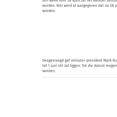
Een week voor 28 april zal het kabinet beslu
worden. Wel werd al aangegeven dat na 28 ap
worden.
Desgevraagd gaf minister-president Mark Ru
tot 1 juni stil zal liggen. Tot die datum mo
worden.