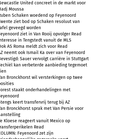
Newcastle United concreet in de markt voor
Hadj Moussa
Ruben Schaken woedend op Feyenoord
Twente ziet bod op Schaken resoluut van
tafel geveegd worden
Feyenoord ziet in Van Rooij opvolger Read
Interesse in Tengstedt vanuit de MLS
Ook AS Roma meldt zich voor Read
AZ neemt ook Ismail Ka over van Feyenoord
Bevestigd: Sauer vervolgt carrière in Stuttgart
Zechiël kan verbeterde aanbieding tegemoet
zien
Van Bronckhorst wil versterkingen op twee
posities
Forest staakt onderhandelingen met
Feyenoord
Stengs keert transfervrij terug bij AZ
Van Bronckhorst sprak met Van Persie voor
aanstelling
Te Kloese reageert vanuit Mexico op
transferperikelen Read
COLUMN: Feyenoord zet zijn