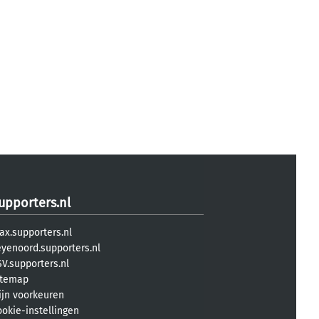
upporters.nl
ax.supporters.nl
eyenoord.supporters.nl
V.supporters.nl
itemap
ijn voorkeuren
ookie-instellingen