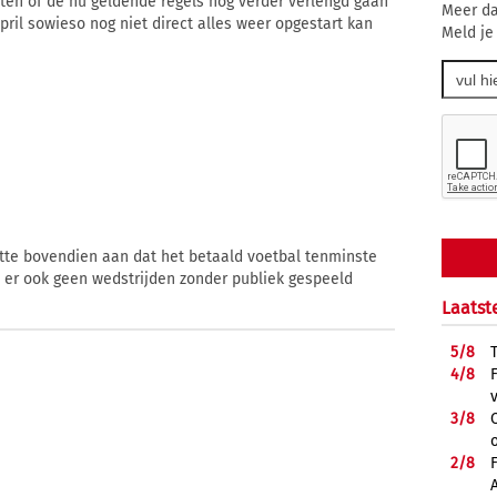
iten of de nu geldende regels nog verder verlengd gaan
Meer da
ril sowieso nog niet direct alles weer opgestart kan
Meld je
tte bovendien aan dat het betaald voetbal tenminste
gen er ook geen wedstrijden zonder publiek gespeeld
Laatst
5/
8
4/
8
3/
8
2/
8