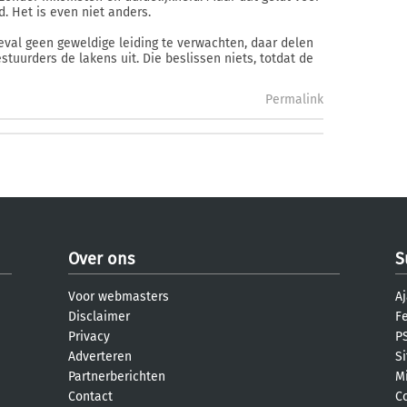
. Het is even niet anders.
val geen geweldige leiding te verwachten, daar delen
uurders de lakens uit. Die beslissen niets, totdat de
Permalink
Over ons
S
Voor webmasters
Aj
Disclaimer
F
Privacy
PS
Adverteren
S
Partnerberichten
M
Contact
C