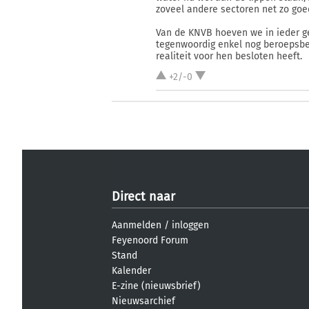
zoveel andere sectoren net zo goed
Van de KNVB hoeven we in ieder ge
tegenwoordig enkel nog beroepsbest
realiteit voor hen besloten heeft.
+2/-0
Direct naar
Aanmelden
/
inloggen
Feyenoord Forum
Stand
Kalender
E-zine (nieuwsbrief)
Nieuwsarchief