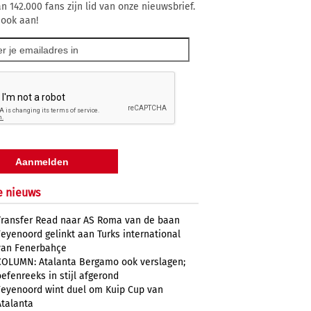
n 142.000 fans zijn lid van onze nieuwsbrief.
 ook aan!
e nieuws
Transfer Read naar AS Roma van de baan
Feyenoord gelinkt aan Turks international
van Fenerbahçe
COLUMN: Atalanta Bergamo ook verslagen;
oefenreeks in stijl afgerond
Feyenoord wint duel om Kuip Cup van
Atalanta