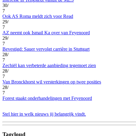
30/
7
Ook AS Roma meldt zich voor Read
29/
7
AZ neemt ook Ismail Ka over van Feyenoord
29/
7
Bevestigd: Sauer vervolgt carrière in Stuttgart
28/
7
Zechiël kan verbeterde aanbieding tegemoet zien
28/
7
Van Bronckhorst wil versterkingen op twee posities
28/
7
Forest staakt onderhandelingen met Feyenoord
Stel hier in welk nieuws jij belangrijk vindt.
Tagcloud