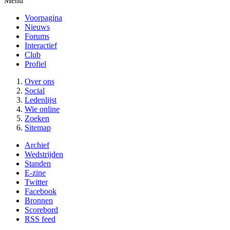
Menu
Voorpagina
Nieuws
Forums
Interactief
Club
Profiel
Over ons
Social
Ledenlijst
Wie online
Zoeken
Sitemap
Archief
Wedstrijden
Standen
E-zine
Twitter
Facebook
Bronnen
Scorebord
RSS feed