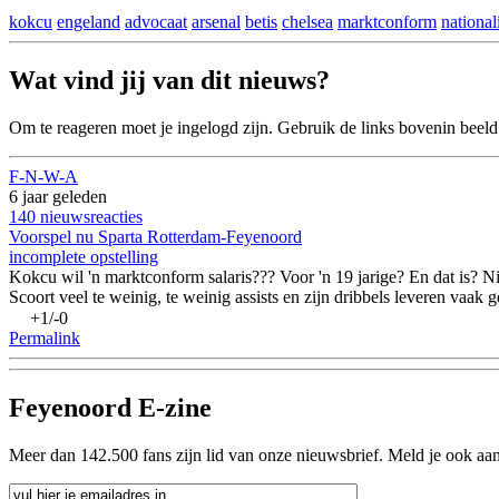
kokcu
engeland
advocaat
arsenal
betis
chelsea
marktconform
nationali
Wat vind jij van dit nieuws?
Om te reageren moet je ingelogd zijn. Gebruik de links bovenin beel
F-N-W-A
6 j
aar
geleden
140 nieuwsreacties
Voorspel nu Sparta Rotterdam-Feyenoord
incomplete opstelling
Kokcu wil 'n marktconform salaris??? Voor 'n 19 jarige? En dat is? Nie
Scoort veel te weinig, te weinig assists en zijn dribbels leveren vaa
+1/-0
Permalink
Feyenoord E-zine
Meer dan 142.500 fans zijn lid van onze nieuwsbrief. Meld je ook aa