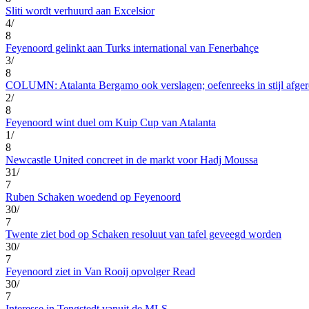
Sliti wordt verhuurd aan Excelsior
4/
8
Feyenoord gelinkt aan Turks international van Fenerbahçe
3/
8
COLUMN: Atalanta Bergamo ook verslagen; oefenreeks in stijl afge
2/
8
Feyenoord wint duel om Kuip Cup van Atalanta
1/
8
Newcastle United concreet in de markt voor Hadj Moussa
31/
7
Ruben Schaken woedend op Feyenoord
30/
7
Twente ziet bod op Schaken resoluut van tafel geveegd worden
30/
7
Feyenoord ziet in Van Rooij opvolger Read
30/
7
Interesse in Tengstedt vanuit de MLS