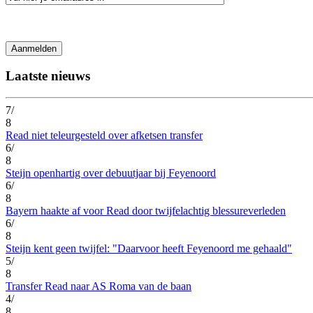
Laatste nieuws
7/
8
Read niet teleurgesteld over afketsen transfer
6/
8
Steijn openhartig over debuutjaar bij Feyenoord
6/
8
Bayern haakte af voor Read door twijfelachtig blessureverleden
6/
8
Steijn kent geen twijfel: "Daarvoor heeft Feyenoord me gehaald"
5/
8
Transfer Read naar AS Roma van de baan
4/
8