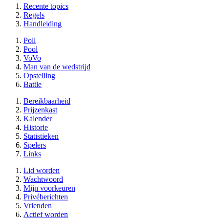
Recente topics
Regels
Handleiding
Poll
Pool
VoVo
Man van de wedstrijd
Opstelling
Battle
Bereikbaarheid
Prijzenkast
Kalender
Historie
Statistieken
Spelers
Links
Lid worden
Wachtwoord
Mijn voorkeuren
Privéberichten
Vrienden
Actief worden