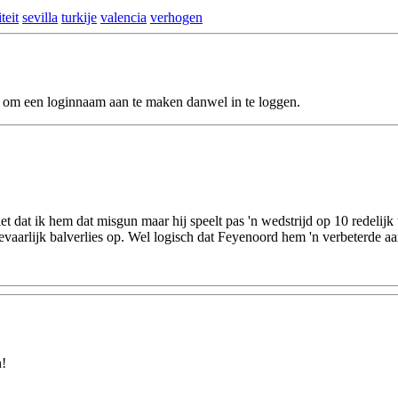
teit
sevilla
turkije
valencia
verhogen
d om een loginnaam aan te maken danwel in te loggen.
t dat ik hem dat misgun maar hij speelt pas 'n wedstrijd op 10 redelijk
k gevaarlijk balverlies op. Wel logisch dat Feyenoord hem 'n verbeterde
n!