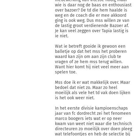
wie is daar nog de baas en enthousiast
over bazoer? De td die hem haalde is
weg en de coach die er mee akkoord
ging is ook weg. Dus mss willen ze van
de lastig groot verdienende Bazoer af.
Je kan veel zeggen over Tapia lastig is
ie niet.
Wat ie betreft gooide ik gewoon een
balletje op dat het mss het proberen
waard kan zijn om aan zijn club te
vragen of ze hem mss terug willen.
Want hier komt hij niet veel meer aan
spelen toe.
Mss doe ik er wat makkelijk over. Maar
bedoel dat niet zo. Maar zo heel
moeilijk als vele het td vak doen lijken
is het ook weer niet.
In het eerste divisie kampioenschaps
jaar van fc dordrecht zei het fenomeen
marco boogers iets wat er op neer
kwam van weet niet waar die technisch
directeuren zo moeilijk over doen pleeg
wat telefoontjes en heb de selectie bij