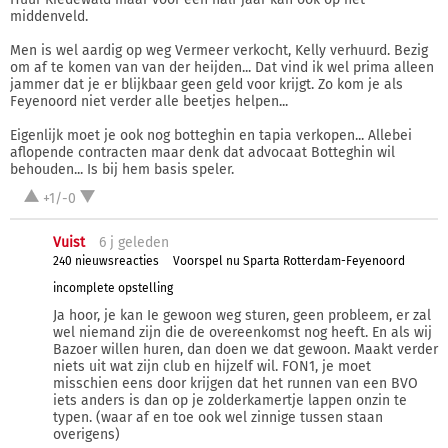
middenveld.
Men is wel aardig op weg Vermeer verkocht, Kelly verhuurd. Bezig
om af te komen van van der heijden... Dat vind ik wel prima alleen
jammer dat je er blijkbaar geen geld voor krijgt. Zo kom je als
Feyenoord niet verder alle beetjes helpen...
Eigenlijk moet je ook nog botteghin en tapia verkopen... Allebei
aflopende contracten maar denk dat advocaat Botteghin wil
behouden... Is bij hem basis speler.
+1/-0
Vuist
6 j
geleden
240 nieuwsreacties
Voorspel nu Sparta Rotterdam-Feyenoord
incomplete opstelling
Ja hoor, je kan Ie gewoon weg sturen, geen probleem, er zal
wel niemand zijn die de overeenkomst nog heeft. En als wij
Bazoer willen huren, dan doen we dat gewoon. Maakt verder
niets uit wat zijn club en hijzelf wil. FON1, je moet
misschien eens door krijgen dat het runnen van een BVO
iets anders is dan op je zolderkamertje lappen onzin te
typen. (waar af en toe ook wel zinnige tussen staan
overigens)