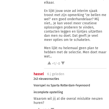
elkaar.
En lijkt jouw onze ad interim sjaak
troost met zijn opmerking "ze bellen me
wel" een goed onderhandelaar? Mij
niet... Je kan veeel meer creatieve
oplossingen proberen te vinden,
contacten leggen en lijntjes uitzetten
dan men nu doet. Dat geeft je veel
meer opties om te schakelen.
Men lijkt nu helemaal geen plan te
hebben met de selectie. Men doet maar
wat...
+1/-0
hassel
6 j
geleden
243 nieuwsreacties
Voorspel nu Sparta Rotterdam-Feyenoord
incomplete opstelling
Waarom wil jij al die overal mislukte neuzen
huren?