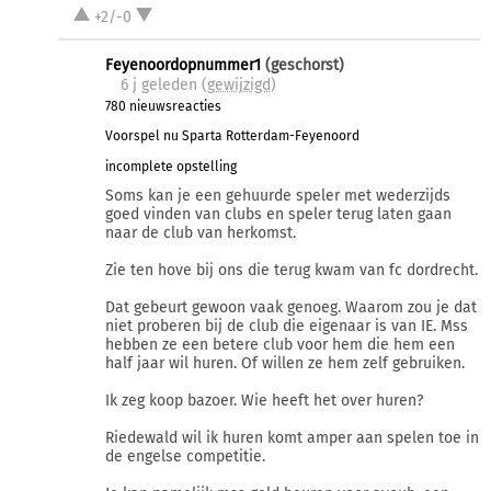
+2/-0
Feyenoordopnummer1
(geschorst)
6 j
geleden (
gewijzigd
)
780 nieuwsreacties
Voorspel nu Sparta Rotterdam-Feyenoord
incomplete opstelling
Soms kan je een gehuurde speler met wederzijds
goed vinden van clubs en speler terug laten gaan
naar de club van herkomst.
Zie ten hove bij ons die terug kwam van fc dordrecht.
Dat gebeurt gewoon vaak genoeg. Waarom zou je dat
niet proberen bij de club die eigenaar is van IE. Mss
hebben ze een betere club voor hem die hem een
half jaar wil huren. Of willen ze hem zelf gebruiken.
Ik zeg koop bazoer. Wie heeft het over huren?
Riedewald wil ik huren komt amper aan spelen toe in
de engelse competitie.