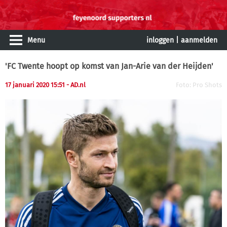
Menu
inloggen
|
aanmelden
'FC Twente hoopt op komst van Jan-Arie van der Heijden'
17 januari 2020 15:51
- AD.nl
Foto: Pro Shots