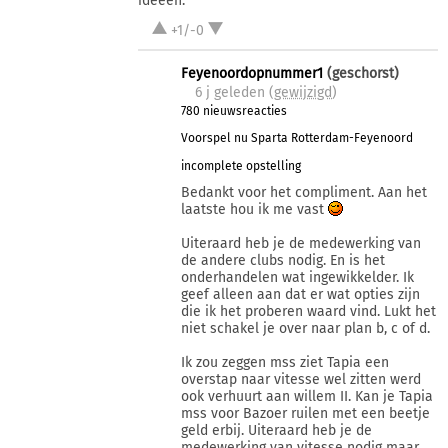
ideeën.
+1/-0
Feyenoordopnummer1
(geschorst)
6 j
geleden (
gewijzigd
)
780 nieuwsreacties
Voorspel nu Sparta Rotterdam-Feyenoord
incomplete opstelling
Bedankt voor het compliment. Aan het
laatste hou ik me vast
Uiteraard heb je de medewerking van
de andere clubs nodig. En is het
onderhandelen wat ingewikkelder. Ik
geef alleen aan dat er wat opties zijn
die ik het proberen waard vind. Lukt het
niet schakel je over naar plan b, c of d.
Ik zou zeggen mss ziet Tapia een
overstap naar vitesse wel zitten werd
ook verhuurt aan willem II. Kan je Tapia
mss voor Bazoer ruilen met een beetje
geld erbij. Uiteraard heb je de
medewerking van vitesse nodig maar