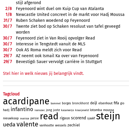
stijl afgerond
2/
8
Feyenoord wint duel om Kuip Cup van Atalanta
1/
8
Newcastle United concreet in de markt voor Hadj Moussa
31/
7
Ruben Schaken woedend op Feyenoord
30/
7
Twente ziet bod op Schaken resoluut van tafel geveegd
worden
30/
7
Feyenoord ziet in Van Rooij opvolger Read
30/
7
Interesse in Tengstedt vanuit de MLS
30/
7
Ook AS Roma meldt zich voor Read
29/
7
AZ neemt ook Ismail Ka over van Feyenoord
29/
7
Bevestigd: Sauer vervolgt carrière in Stuttgart
Stel hier in welk nieuws jij belangrijk vindt.
Tagcloud
acardipane
fifa
deijl
elsenhout
borges
bronckhorst
gio
bommel
infantino
hadj
lotomba
moussa
jong
juste
ivanusec
kasanwirjo
kraaijeveld
steijn
read
scorend
rigaux
nieuwkoop
persie
sjaakf
ouaissa
valente
ueda
zechiel
vanhoutte
wessels