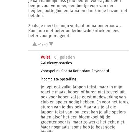
Je kan namelijk mss geld beuren voor ayoub, een
beetje voor vermeer, een beetje voor van der
heijden, botteghin en tapia en dan kan je bazoer net
betalen.
Zoals je merkt is mijn verhaal prima onderbouwt.
Kom aub met beter onderbouwde kritiek en lees
beter voor je reageert.
+1/-0
Vuist
6 j
geleden
240 nieuwsreacties
Voorspel nu Sparta Rotterdam-Feyenoord
incomplete opstelling
Je typt ook zulke lappen tekst, maar in mijn
reactie maakt kopen of huren niet zoveel uit,
ook voor kopen zal je eerst medewerking van
club en speler nodig hebben. En voor het terug
sturen van Ie dus ook. Maar als je al die
lappen tekst van jou leest kan je alle spelers
halen alsof het een bloemkool bij de
groentenboer is, maar zo werkt het echt niet.
Maar nogmaals: soms heb je best goeie