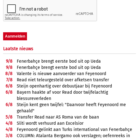
Laatste nieuws
9/
8
Fenerbahçe brengt eerste bod uit op Ueda
9/
8
Fenerbahçe brengt eerste bod uit op Ueda
8/
8
Valente is nieuwe aanvoerder van Feyenoord
7/
8
Read niet teleurgesteld over afketsen transfer
6/
8
Steijn openhartig over debuutjaar bij Feyenoord
6/
8
Bayern haakte af voor Read door twijfelachtig
blessureverleden
6/
8
Steijn kent geen twijfel: "Daarvoor heeft Feyenoord me
gehaald"
5/
8
Transfer Read naar AS Roma van de baan
4/
8
Sliti wordt verhuurd aan Excelsior
4/
8
Feyenoord gelinkt aan Turks international van Fenerbahçe
3/
8
COLUMN: Atalanta Bergamo ook verslagen; oefenreeks in