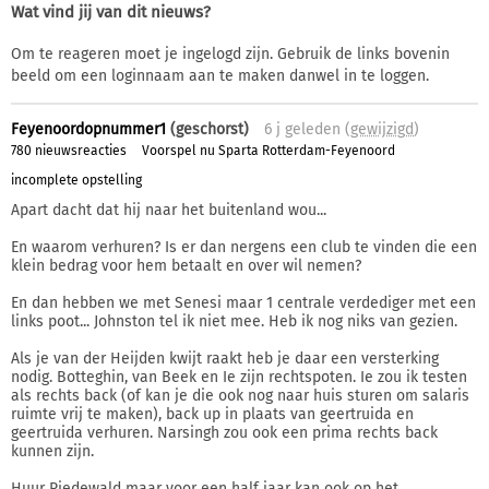
Wat vind jij van dit nieuws?
Om te reageren moet je ingelogd zijn. Gebruik de links bovenin
beeld om een loginnaam aan te maken danwel in te loggen.
Feyenoordopnummer1
(geschorst)
6 j
geleden (
gewijzigd
)
780 nieuwsreacties
Voorspel nu Sparta Rotterdam-Feyenoord
incomplete opstelling
Apart dacht dat hij naar het buitenland wou...
En waarom verhuren? Is er dan nergens een club te vinden die een
klein bedrag voor hem betaalt en over wil nemen?
En dan hebben we met Senesi maar 1 centrale verdediger met een
links poot... Johnston tel ik niet mee. Heb ik nog niks van gezien.
Als je van der Heijden kwijt raakt heb je daar een versterking
nodig. Botteghin, van Beek en Ie zijn rechtspoten. Ie zou ik testen
als rechts back (of kan je die ook nog naar huis sturen om salaris
ruimte vrij te maken), back up in plaats van geertruida en
geertruida verhuren. Narsingh zou ook een prima rechts back
kunnen zijn.
Huur Riedewald maar voor een half jaar kan ook op het