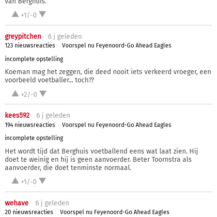
van Berghuis.
+1/-0
greypitchen
6 j
geleden
123 nieuwsreacties
Voorspel nu Feyenoord-Go Ahead Eagles
incomplete opstelling
Koeman mag het zeggen, die deed nooit iets verkeerd vroeger, een
voorbeeld voetballer... toch??
+2/-0
kees592
6 j
geleden
194 nieuwsreacties
Voorspel nu Feyenoord-Go Ahead Eagles
incomplete opstelling
Het wordt tijd dat Berghuis voetballend eens wat laat zien. Hij
doet te weinig en hij is geen aanvoerder. Beter Toornstra als
aanvoerder, die doet tenminste normaal.
+1/-0
wehave
6 j
geleden
20 nieuwsreacties
Voorspel nu Feyenoord-Go Ahead Eagles