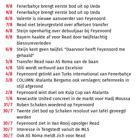
9/
8
Fenerbahçe brengt eerste bod uit op Ueda
9/
8
Fenerbahçe brengt eerste bod uit op Ueda
8/
8
Valente is nieuwe aanvoerder van Feyenoord
7/
8
Read niet teleurgesteld over afketsen transfer
6/
8
Steijn openhartig over debuutjaar bij Feyenoord
6/
8
Bayern haakte af voor Read door twijfelachtig
blessureverleden
6/
8
Steijn kent geen twijfel: "Daarvoor heeft Feyenoord me
gehaald"
5/
8
Transfer Read naar AS Roma van de baan
4/
8
Sliti wordt verhuurd aan Excelsior
4/
8
Feyenoord gelinkt aan Turks international van Fenerbahçe
3/
8
COLUMN: Atalanta Bergamo ook verslagen; oefenreeks in
stijl afgerond
2/
8
Feyenoord wint duel om Kuip Cup van Atalanta
1/
8
Newcastle United concreet in de markt voor Hadj Moussa
31/
7
Ruben Schaken woedend op Feyenoord
30/
7
Twente ziet bod op Schaken resoluut van tafel geveegd
worden
30/
7
Feyenoord ziet in Van Rooij opvolger Read
30/
7
Interesse in Tengstedt vanuit de MLS
30/
7
Ook AS Roma meldt zich voor Read