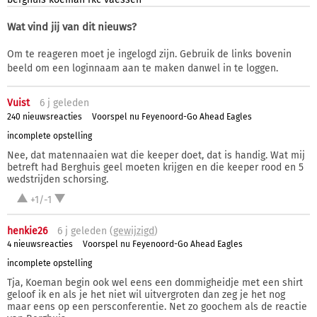
Wat vind jij van dit nieuws?
Om te reageren moet je ingelogd zijn. Gebruik de links bovenin
beeld om een loginnaam aan te maken danwel in te loggen.
Vuist
6 j
geleden
240 nieuwsreacties
Voorspel nu Feyenoord-Go Ahead Eagles
incomplete opstelling
Nee, dat matennaaien wat die keeper doet, dat is handig. Wat mij
betreft had Berghuis geel moeten krijgen en die keeper rood en 5
wedstrijden schorsing.
+1/-1
henkie26
6 j
geleden (
gewijzigd
)
4 nieuwsreacties
Voorspel nu Feyenoord-Go Ahead Eagles
incomplete opstelling
Tja, Koeman begin ook wel eens een dommigheidje met een shirt
geloof ik en als je het niet wil uitvergroten dan zeg je het nog
maar eens op een persconferentie. Net zo goochem als de reactie