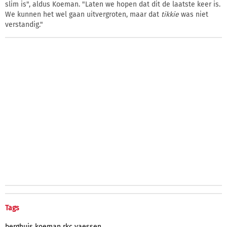
slim is", aldus Koeman. "Laten we hopen dat dit de laatste keer is.
We kunnen het wel gaan uitvergroten, maar dat
tikkie
was niet
verstandig."
Tags
berghuis
koeman
rkc
vaessen