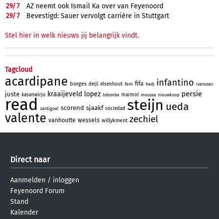
29/
7
AZ neemt ook Ismail Ka over van Feyenoord
29/
7
Bevestigd: Sauer vervolgt carrière in Stuttgart
Stel hier in welk nieuws jij belangrijk vindt.
Tagcloud
acardipane
infantino
fifa
borges
deijl
elsenhout
ferri
hadj
ivanusec
persie
kraaijeveld
lopez
juste
kasanwirjo
marmol
lotomba
moussa
nieuwkoop
read
steijn
ueda
scorend
sjaakf
sociedad
santigoal
valente
zechiel
vanhoutte
wessels
willykment
Direct naar
Aanmelden
/
inloggen
Feyenoord Forum
Stand
Kalender