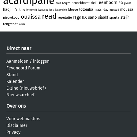
acardipane
eenhoorn
bronckhorst
deijl
fifa
aivd
borges
givairo
hadj
lotomba
moussa
infantino
kloese
matchday
mossad
integriteit
ivanusec
jans
kasanwirjo
read
ouaissa
rigaux
sano
sjaakf
steijn
nieuwkoop
reputatie
sparta
tengstedt
ueda
Direct naar
Aanmelden
/
inloggen
Feyenoord Forum
Stand
Kalender
E-zine (nieuwsbrief)
Nieuwsarchief
Over ons
Voor webmasters
Disclaimer
Privacy