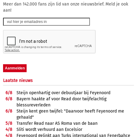
Meer dan 142.000 fans zijn lid van onze nieuwsbrief. Meld je ook
aan!
Laatste nieuws
6/
8
Steijn openhartig over debuutjaar bij Feyenoord
6/
8
Bayern haakte af voor Read door twijfelachtig
blessureverleden
6/
8
Steijn kent geen twijfel: "Daarvoor heeft Feyenoord me
gehaald"
5/
8
Transfer Read naar AS Roma van de baan
4/
8
Sliti wordt verhuurd aan Excelsior
4/
8
Feyenoord gelinkt aan Turks international van Fenerbahçe