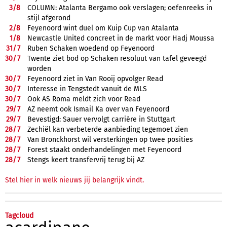
3/
8
COLUMN: Atalanta Bergamo ook verslagen; oefenreeks in
stijl afgerond
2/
8
Feyenoord wint duel om Kuip Cup van Atalanta
1/
8
Newcastle United concreet in de markt voor Hadj Moussa
31/
7
Ruben Schaken woedend op Feyenoord
30/
7
Twente ziet bod op Schaken resoluut van tafel geveegd
worden
30/
7
Feyenoord ziet in Van Rooij opvolger Read
30/
7
Interesse in Tengstedt vanuit de MLS
30/
7
Ook AS Roma meldt zich voor Read
29/
7
AZ neemt ook Ismail Ka over van Feyenoord
29/
7
Bevestigd: Sauer vervolgt carrière in Stuttgart
28/
7
Zechiël kan verbeterde aanbieding tegemoet zien
28/
7
Van Bronckhorst wil versterkingen op twee posities
28/
7
Forest staakt onderhandelingen met Feyenoord
28/
7
Stengs keert transfervrij terug bij AZ
Stel hier in welk nieuws jij belangrijk vindt.
Tagcloud