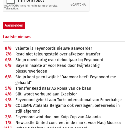
Laatste nieuws
8/
8
Valente is Feyenoords nieuwe aanvoerder
7/
8
Read niet teleurgesteld over afketsen transfer
6/
8
Steijn openhartig over debuutjaar bij Feyenoord
6/
8
Bayern haakte af voor Read door twijfelachtig
blessureverleden
6/
8
Steijn kent geen twijfel: "Daarvoor heeft Feyenoord me
gehaald"
5/
8
Transfer Read naar AS Roma van de baan
4/
8
Sliti wordt verhuurd aan Excelsior
4/
8
Feyenoord gelinkt aan Turks international van Fenerbahçe
3/
8
COLUMN: Atalanta Bergamo ook verslagen; oefenreeks in
stijl afgerond
2/
8
Feyenoord wint duel om Kuip Cup van Atalanta
1/
8
Newcastle United concreet in de markt voor Hadj Moussa