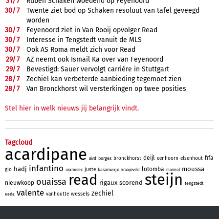
31/
7
Ruben Schaken woedend op Feyenoord
30/
7
Twente ziet bod op Schaken resoluut van tafel geveegd
worden
30/
7
Feyenoord ziet in Van Rooij opvolger Read
30/
7
Interesse in Tengstedt vanuit de MLS
30/
7
Ook AS Roma meldt zich voor Read
29/
7
AZ neemt ook Ismail Ka over van Feyenoord
29/
7
Bevestigd: Sauer vervolgt carrière in Stuttgart
28/
7
Zechiël kan verbeterde aanbieding tegemoet zien
28/
7
Van Bronckhorst wil versterkingen op twee posities
Stel hier in welk nieuws jij belangrijk vindt.
Tagcloud
acardipane
deijl
fifa
bronckhorst
eenhoorn
elsenhout
borges
aivd
infantino
hadj
moussa
lotomba
gio
juste
ivanusec
kasanwirjo
kraaijeveld
marmol
steijn
read
ouaissa
rigaux
scorend
nieuwkoop
tengstedt
valente
zechiel
wessels
vanhoutte
ueda