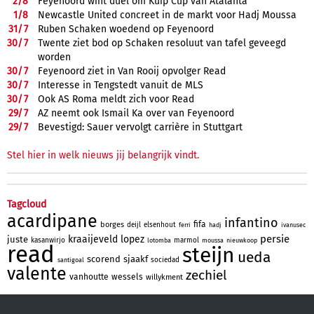
2/
8
Feyenoord wint duel om Kuip Cup van Atalanta
1/
8
Newcastle United concreet in de markt voor Hadj Moussa
31/
7
Ruben Schaken woedend op Feyenoord
30/
7
Twente ziet bod op Schaken resoluut van tafel geveegd
worden
30/
7
Feyenoord ziet in Van Rooij opvolger Read
30/
7
Interesse in Tengstedt vanuit de MLS
30/
7
Ook AS Roma meldt zich voor Read
29/
7
AZ neemt ook Ismail Ka over van Feyenoord
29/
7
Bevestigd: Sauer vervolgt carrière in Stuttgart
Stel hier in welk nieuws jij belangrijk vindt.
Tagcloud
acardipane
infantino
fifa
borges
deijl
elsenhout
ferri
hadj
ivanusec
persie
kraaijeveld
lopez
juste
kasanwirjo
marmol
lotomba
moussa
nieuwkoop
read
steijn
ueda
scorend
sjaakf
sociedad
santigoal
valente
zechiel
vanhoutte
wessels
willykment