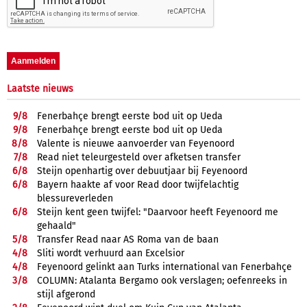
Laatste nieuws
9/
8
Fenerbahçe brengt eerste bod uit op Ueda
9/
8
Fenerbahçe brengt eerste bod uit op Ueda
8/
8
Valente is nieuwe aanvoerder van Feyenoord
7/
8
Read niet teleurgesteld over afketsen transfer
6/
8
Steijn openhartig over debuutjaar bij Feyenoord
6/
8
Bayern haakte af voor Read door twijfelachtig
blessureverleden
6/
8
Steijn kent geen twijfel: "Daarvoor heeft Feyenoord me
gehaald"
5/
8
Transfer Read naar AS Roma van de baan
4/
8
Sliti wordt verhuurd aan Excelsior
4/
8
Feyenoord gelinkt aan Turks international van Fenerbahçe
3/
8
COLUMN: Atalanta Bergamo ook verslagen; oefenreeks in
stijl afgerond