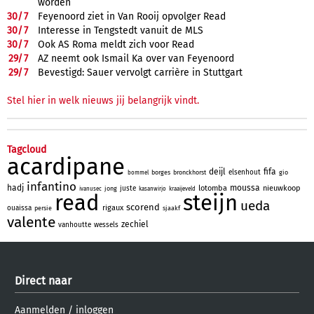
worden
30/
7
Feyenoord ziet in Van Rooij opvolger Read
30/
7
Interesse in Tengstedt vanuit de MLS
30/
7
Ook AS Roma meldt zich voor Read
29/
7
AZ neemt ook Ismail Ka over van Feyenoord
29/
7
Bevestigd: Sauer vervolgt carrière in Stuttgart
Stel hier in welk nieuws jij belangrijk vindt.
Tagcloud
acardipane
deijl
fifa
elsenhout
borges
bronckhorst
gio
bommel
infantino
hadj
moussa
lotomba
nieuwkoop
juste
jong
ivanusec
kasanwirjo
kraaijeveld
read
steijn
ueda
scorend
rigaux
ouaissa
persie
sjaakf
valente
zechiel
vanhoutte
wessels
Direct naar
Aanmelden
/
inloggen