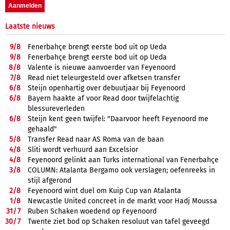
Laatste nieuws
9/
8
Fenerbahçe brengt eerste bod uit op Ueda
9/
8
Fenerbahçe brengt eerste bod uit op Ueda
8/
8
Valente is nieuwe aanvoerder van Feyenoord
7/
8
Read niet teleurgesteld over afketsen transfer
6/
8
Steijn openhartig over debuutjaar bij Feyenoord
6/
8
Bayern haakte af voor Read door twijfelachtig
blessureverleden
6/
8
Steijn kent geen twijfel: "Daarvoor heeft Feyenoord me
gehaald"
5/
8
Transfer Read naar AS Roma van de baan
4/
8
Sliti wordt verhuurd aan Excelsior
4/
8
Feyenoord gelinkt aan Turks international van Fenerbahçe
3/
8
COLUMN: Atalanta Bergamo ook verslagen; oefenreeks in
stijl afgerond
2/
8
Feyenoord wint duel om Kuip Cup van Atalanta
1/
8
Newcastle United concreet in de markt voor Hadj Moussa
31/
7
Ruben Schaken woedend op Feyenoord
30/
7
Twente ziet bod op Schaken resoluut van tafel geveegd