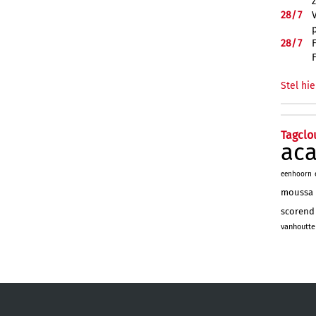
28/
7
28/
7
Stel hie
Tagclo
ac
eenhoorn
moussa
scorend
vanhoutte