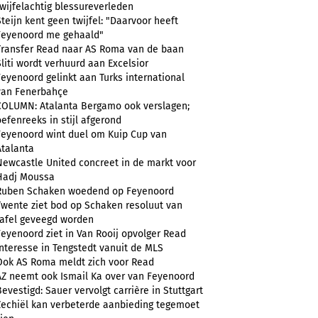
twijfelachtig blessureverleden
Steijn kent geen twijfel: "Daarvoor heeft
Feyenoord me gehaald"
Transfer Read naar AS Roma van de baan
Sliti wordt verhuurd aan Excelsior
Feyenoord gelinkt aan Turks international
van Fenerbahçe
COLUMN: Atalanta Bergamo ook verslagen;
oefenreeks in stijl afgerond
Feyenoord wint duel om Kuip Cup van
Atalanta
Newcastle United concreet in de markt voor
Hadj Moussa
Ruben Schaken woedend op Feyenoord
Twente ziet bod op Schaken resoluut van
tafel geveegd worden
Feyenoord ziet in Van Rooij opvolger Read
Interesse in Tengstedt vanuit de MLS
Ook AS Roma meldt zich voor Read
AZ neemt ook Ismail Ka over van Feyenoord
Bevestigd: Sauer vervolgt carrière in Stuttgart
Zechiël kan verbeterde aanbieding tegemoet