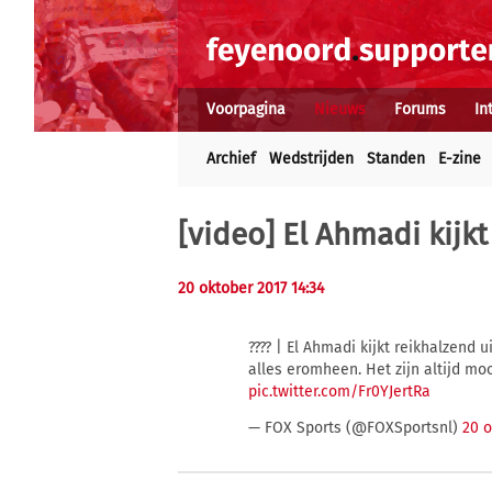
Voorpagina
Nieuws
Forums
In
Archief
Wedstrijden
Standen
E-zine
[video] El Ahmadi kijk
20 oktober 2017 14:34
???? | El Ahmadi kijkt reikhalzend 
alles eromheen. Het zijn altijd mo
pic.twitter.com/Fr0YJertRa
— FOX Sports (@FOXSportsnl)
20 o