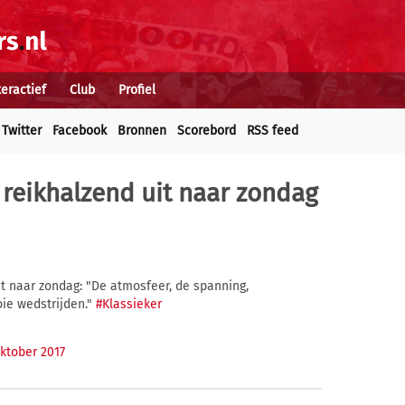
teractief
Club
Profiel
Twitter
Facebook
Bronnen
Scorebord
RSS feed
t reikhalzend uit naar zondag
uit naar zondag: "De atmosfeer, de spanning,
oie wedstrijden."
#Klassieker
ktober 2017