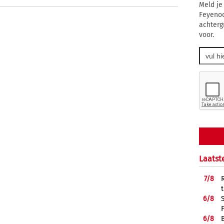
Meld je
Feyenoo
achterg
voor.
Laatst
7/
8
6/
8
6/
8