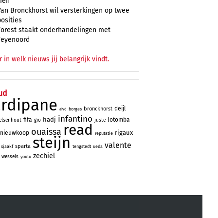
zien
Van Bronckhorst wil versterkingen op twee
posities
Forest staakt onderhandelingen met
Feyenoord
r in welk nieuws jij belangrijk vindt.
ud
ardipane
deijl
bronckhorst
borges
aivd
infantino
hadj
fifa
lotomba
elsenhout
gio
juste
read
ouaissa
rigaux
nieuwkoop
reputatie
steijn
valente
sparta
sjaakf
tengstedt
ueda
zechiel
wessels
youtu