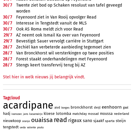
30/
7
Twente ziet bod op Schaken resoluut van tafel geveegd
worden
30/
7
Feyenoord ziet in Van Rooij opvolger Read
30/
7
Interesse in Tengstedt vanuit de MLS
30/
7
Ook AS Roma meldt zich voor Read
29/
7
AZ neemt ook Ismail Ka over van Feyenoord
29/
7
Bevestigd: Sauer vervolgt carrière in Stuttgart
28/
7
Zechiël kan verbeterde aanbieding tegemoet zien
28/
7
Van Bronckhorst wil versterkingen op twee posities
28/
7
Forest staakt onderhandelingen met Feyenoord
28/
7
Stengs keert transfervrij terug bij AZ
Stel hier in welk nieuws jij belangrijk vindt.
Tagcloud
acardipane
eenhoorn
bronckhorst
deijl
aivd
gaal
borges
lotomba
hadj
kloese
moussa
matchday
nederland
mossad
ivanusec
jans
kasanwirjo
read
ouaissa
rigaux
sano
sjaakf
steijn
nieuwkoop
sparta
oranje
tengstedt
ueda
valente
youtu