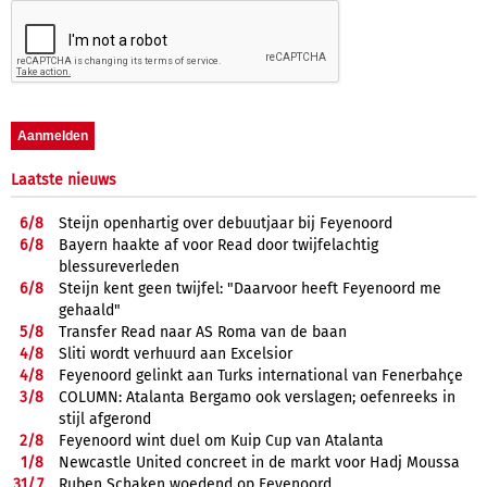
Laatste nieuws
6/
8
Steijn openhartig over debuutjaar bij Feyenoord
6/
8
Bayern haakte af voor Read door twijfelachtig
blessureverleden
6/
8
Steijn kent geen twijfel: "Daarvoor heeft Feyenoord me
gehaald"
5/
8
Transfer Read naar AS Roma van de baan
4/
8
Sliti wordt verhuurd aan Excelsior
4/
8
Feyenoord gelinkt aan Turks international van Fenerbahçe
3/
8
COLUMN: Atalanta Bergamo ook verslagen; oefenreeks in
stijl afgerond
2/
8
Feyenoord wint duel om Kuip Cup van Atalanta
1/
8
Newcastle United concreet in de markt voor Hadj Moussa
31/
7
Ruben Schaken woedend op Feyenoord