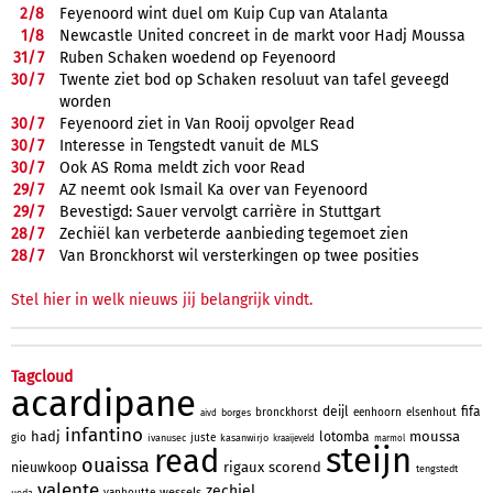
2/
8
Feyenoord wint duel om Kuip Cup van Atalanta
1/
8
Newcastle United concreet in de markt voor Hadj Moussa
31/
7
Ruben Schaken woedend op Feyenoord
30/
7
Twente ziet bod op Schaken resoluut van tafel geveegd
worden
30/
7
Feyenoord ziet in Van Rooij opvolger Read
30/
7
Interesse in Tengstedt vanuit de MLS
30/
7
Ook AS Roma meldt zich voor Read
29/
7
AZ neemt ook Ismail Ka over van Feyenoord
29/
7
Bevestigd: Sauer vervolgt carrière in Stuttgart
28/
7
Zechiël kan verbeterde aanbieding tegemoet zien
28/
7
Van Bronckhorst wil versterkingen op twee posities
Stel hier in welk nieuws jij belangrijk vindt.
Tagcloud
acardipane
deijl
fifa
bronckhorst
eenhoorn
elsenhout
borges
aivd
infantino
hadj
moussa
lotomba
gio
juste
ivanusec
kasanwirjo
kraaijeveld
marmol
steijn
read
ouaissa
rigaux
scorend
nieuwkoop
tengstedt
valente
zechiel
wessels
vanhoutte
ueda