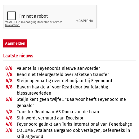
Laatste nieuws
8/
8
Valente is Feyenoords nieuwe aanvoerder
7/
8
Read niet teleurgesteld over afketsen transfer
6/
8
Steijn openhartig over debuutjaar bij Feyenoord
6/
8
Bayern haakte af voor Read door twijfelachtig
blessureverleden
6/
8
Steijn kent geen twijfel: "Daarvoor heeft Feyenoord me
gehaald"
5/
8
Transfer Read naar AS Roma van de baan
4/
8
Sliti wordt verhuurd aan Excelsior
4/
8
Feyenoord gelinkt aan Turks international van Fenerbahçe
3/
8
COLUMN: Atalanta Bergamo ook verslagen; oefenreeks in
stijl afgerond