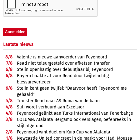
Laatste nieuws
8/
8
Valente is nieuwe aanvoerder van Feyenoord
7/
8
Read niet teleurgesteld over afketsen transfer
6/
8
Steijn openhartig over debuutjaar bij Feyenoord
6/
8
Bayern haakte af voor Read door twijfelachtig
blessureverleden
6/
8
Steijn kent geen twijfel: "Daarvoor heeft Feyenoord me
gehaald"
5/
8
Transfer Read naar AS Roma van de baan
4/
8
Sliti wordt verhuurd aan Excelsior
4/
8
Feyenoord gelinkt aan Turks international van Fenerbahçe
3/
8
COLUMN: Atalanta Bergamo ook verslagen; oefenreeks in
stijl afgerond
2/
8
Feyenoord wint duel om Kuip Cup van Atalanta
1/
8
Newcastle United concreet in de markt voor Hadj Moussa