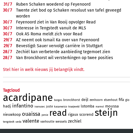
31/
7
Ruben Schaken woedend op Feyenoord
30/
7
Twente ziet bod op Schaken resoluut van tafel geveegd
worden
30/
7
Feyenoord ziet in Van Rooij opvolger Read
30/
7
Interesse in Tengstedt vanuit de MLS
30/
7
Ook AS Roma meldt zich voor Read
29/
7
AZ neemt ook Ismail Ka over van Feyenoord
29/
7
Bevestigd: Sauer vervolgt carrière in Stuttgart
28/
7
Zechiël kan verbeterde aanbieding tegemoet zien
28/
7
Van Bronckhorst wil versterkingen op twee posities
Stel hier in welk nieuws jij belangrijk vindt.
Tagcloud
acardipane
deijl
fifa
bronckhorst
eenhoorn
elsenhout
gio
borges
infantino
hadj
moussa
lotomba
juste
ivanusec
kasanwirjo
kraaijeveld
marmol
steijn
read
ouaissa
scorend
nieuwkoop
rigaux
persie
valente
zechiel
wessels
vanhoutte
tengstedt
ueda