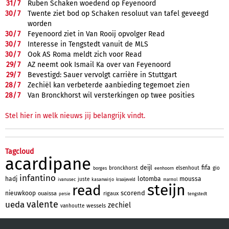
31/
7
Ruben Schaken woedend op Feyenoord
30/
7
Twente ziet bod op Schaken resoluut van tafel geveegd
worden
30/
7
Feyenoord ziet in Van Rooij opvolger Read
30/
7
Interesse in Tengstedt vanuit de MLS
30/
7
Ook AS Roma meldt zich voor Read
29/
7
AZ neemt ook Ismail Ka over van Feyenoord
29/
7
Bevestigd: Sauer vervolgt carrière in Stuttgart
28/
7
Zechiël kan verbeterde aanbieding tegemoet zien
28/
7
Van Bronckhorst wil versterkingen op twee posities
Stel hier in welk nieuws jij belangrijk vindt.
Tagcloud
acardipane
deijl
fifa
bronckhorst
elsenhout
gio
borges
eenhoorn
infantino
hadj
lotomba
moussa
juste
ivanusec
kasanwirjo
kraaijeveld
marmol
steijn
read
scorend
nieuwkoop
ouaissa
rigaux
tengstedt
persie
valente
ueda
zechiel
wessels
vanhoutte