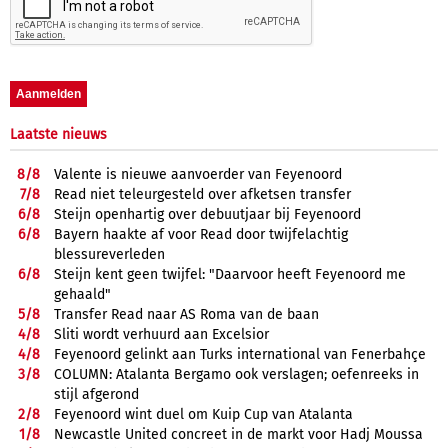
Laatste nieuws
8/
8
Valente is nieuwe aanvoerder van Feyenoord
7/
8
Read niet teleurgesteld over afketsen transfer
6/
8
Steijn openhartig over debuutjaar bij Feyenoord
6/
8
Bayern haakte af voor Read door twijfelachtig
blessureverleden
6/
8
Steijn kent geen twijfel: "Daarvoor heeft Feyenoord me
gehaald"
5/
8
Transfer Read naar AS Roma van de baan
4/
8
Sliti wordt verhuurd aan Excelsior
4/
8
Feyenoord gelinkt aan Turks international van Fenerbahçe
3/
8
COLUMN: Atalanta Bergamo ook verslagen; oefenreeks in
stijl afgerond
2/
8
Feyenoord wint duel om Kuip Cup van Atalanta
1/
8
Newcastle United concreet in de markt voor Hadj Moussa