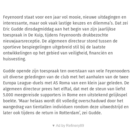
Feyenoord staat voor een jaar vol mooie, nieuwe uitdagingen en
interessante, maar ook vaak lastige keuzes en dilemma’s. Dat zei
Eric Gudde dinsdagmiddag aan het begin van zijn jaarlijkse
toespraak in De Kuip, tijdens Feyenoords drukbezochte
nieuwjaarsreceptie. De algemeen directeur stond tussen de
sportieve bespiegelingen uitgebreid stil bij de laatste
ontwikkelingen op het gebied van veiligheid, financiën en
huisvesting.
Gudde opende zijn toespraak ten overstaan van vele Feyenooders
uit diverse geledingen van de club met het aanhalen van de twee
Europa League-duels met AS Roma van een klein jaar geleden. De
algemeen directeur prees het elftal, dat met de steun van liefst
5.000 meegereisde supporters in Rome een uitstekend gelijkspel
boekte. ‘Maar helaas wordt dit volledig overschaduwd door het
wangedrag van tientallen individuen rondom deze uitwedstrijd en
later ook tijdens de return in Rotterdam’, zei Gudde.
▼ Ad by Refinery89