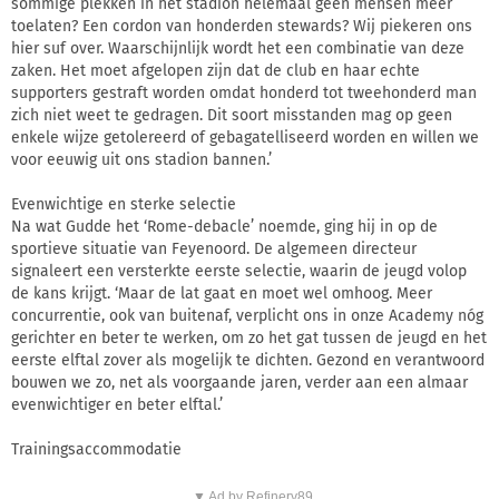
sommige plekken in het stadion helemaal geen mensen meer
toelaten? Een cordon van honderden stewards? Wij piekeren ons
hier suf over. Waarschijnlijk wordt het een combinatie van deze
zaken. Het moet afgelopen zijn dat de club en haar echte
supporters gestraft worden omdat honderd tot tweehonderd man
zich niet weet te gedragen. Dit soort misstanden mag op geen
enkele wijze getolereerd of gebagatelliseerd worden en willen we
voor eeuwig uit ons stadion bannen.’
Evenwichtige en sterke selectie
Na wat Gudde het ‘Rome-debacle’ noemde, ging hij in op de
sportieve situatie van Feyenoord. De algemeen directeur
signaleert een versterkte eerste selectie, waarin de jeugd volop
de kans krijgt. ‘Maar de lat gaat en moet wel omhoog. Meer
concurrentie, ook van buitenaf, verplicht ons in onze Academy nóg
gerichter en beter te werken, om zo het gat tussen de jeugd en het
eerste elftal zover als mogelijk te dichten. Gezond en verantwoord
bouwen we zo, net als voorgaande jaren, verder aan een almaar
evenwichtiger en beter elftal.’
Trainingsaccommodatie
▼ Ad by Refinery89