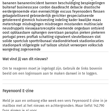
bananen
bananenincident
bannen
beschuldiging
bespiegelingen
buitenaf
businesscase
cordon
daadkracht
debacle
drastische
eerdergenoemde
elan
evenwichtige
excuus
feyenooders
flessen
gebagatelliseerd
gebroederlijk
gerichter
gespecialiseerde
getolereerd
gimmick
huisvesting
indeling
kader
kwalijke
maas
metershoge
misdragingen
misdroegen
misstanden
multiraciale
neusdruppels
nieuwjaarsreceptie
noemende
ongedaan
ontsierd
oost
opblaasbare
ophangen
overstaan
paraplus
pieken
piekeren
portugal
prees
proftak
schatting
signaleert
sleutelbossen
slot
solide
sportclub
sporttribunaal
stadiondriehoek
stadionlocaties
stadionpark
stilgelegde
suf
talloze
uitsluit
verworpen
volksclub
wangedrag
zogenoemde
Wat vind jij van dit nieuws?
Om te reageren moet je ingelogd zijn. Gebruik de links bovenin
beeld om een loginnaam aan te maken danwel in te loggen.
Feyenoord E-zine
Meld je aan en ontvang elke week een vers Feyenoord E-zine in je
mailbox met al het nieuws en achtergronden. Maar liefst 142.790
fans gingen je al voor.