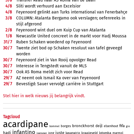
5/
8
Transfer Read naar AS Roma van de baan
4/
8
Sliti wordt verhuurd aan Excelsior
4/
8
Feyenoord gelinkt aan Turks international van Fenerbahçe
3/
8
COLUMN: Atalanta Bergamo ook verslagen; oefenreeks in
stijl afgerond
2/
8
Feyenoord wint duel om Kuip Cup van Atalanta
1/
8
Newcastle United concreet in de markt voor Hadj Moussa
31/
7
Ruben Schaken woedend op Feyenoord
30/
7
Twente ziet bod op Schaken resoluut van tafel geveegd
worden
30/
7
Feyenoord ziet in Van Rooij opvolger Read
30/
7
Interesse in Tengstedt vanuit de MLS
30/
7
Ook AS Roma meldt zich voor Read
29/
7
AZ neemt ook Ismail Ka over van Feyenoord
29/
7
Bevestigd: Sauer vervolgt carrière in Stuttgart
Stel hier in welk nieuws jij belangrijk vindt.
Tagcloud
acardipane
bronckhorst
fifa
deijl
borges
elsenhout
bommel
gio
infantino
hadj
juste
kraaijeveld
lotomba
jong
kasanwirjo
marmol
ivanusec