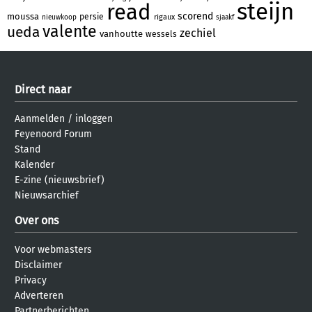
steijn
read
scorend
moussa
persie
rigaux
nieuwkoop
sjaakf
valente
ueda
zechiel
vanhoutte
wessels
Direct naar
Aanmelden
/
inloggen
Feyenoord Forum
Stand
Kalender
E-zine (nieuwsbrief)
Nieuwsarchief
Over ons
Voor webmasters
Disclaimer
Privacy
Adverteren
Partnerberichten