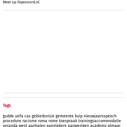
Meer op
Feyenoord.nl
Tags
gudde
uefa
cas
gebiedsvisie
gemeente
kuip
nieuwjaarsspeech
procedure
racisme
roma
rome
toespraak
trainingsaccommodatie
veranda
west
aanhalen
aanstekers
aanwezigen
academy
almaar