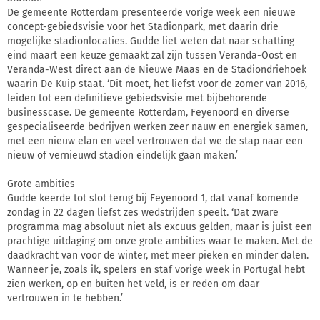
De gemeente Rotterdam presenteerde vorige week een nieuwe
concept-gebiedsvisie voor het Stadionpark, met daarin drie
mogelijke stadionlocaties. Gudde liet weten dat naar schatting
eind maart een keuze gemaakt zal zijn tussen Veranda-Oost en
Veranda-West direct aan de Nieuwe Maas en de Stadiondriehoek
waarin De Kuip staat. ‘Dit moet, het liefst voor de zomer van 2016,
leiden tot een definitieve gebiedsvisie met bijbehorende
businesscase. De gemeente Rotterdam, Feyenoord en diverse
gespecialiseerde bedrijven werken zeer nauw en energiek samen,
met een nieuw elan en veel vertrouwen dat we de stap naar een
nieuw of vernieuwd stadion eindelijk gaan maken.’
Grote ambities
Gudde keerde tot slot terug bij Feyenoord 1, dat vanaf komende
zondag in 22 dagen liefst zes wedstrijden speelt. ‘Dat zware
programma mag absoluut niet als excuus gelden, maar is juist een
prachtige uitdaging om onze grote ambities waar te maken. Met de
daadkracht van voor de winter, met meer pieken en minder dalen.
Wanneer je, zoals ik, spelers en staf vorige week in Portugal hebt
zien werken, op en buiten het veld, is er reden om daar
vertrouwen in te hebben.’