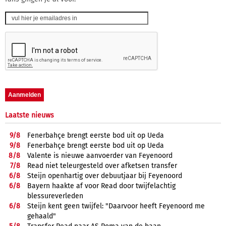
Laatste nieuws
9/
8
Fenerbahçe brengt eerste bod uit op Ueda
9/
8
Fenerbahçe brengt eerste bod uit op Ueda
8/
8
Valente is nieuwe aanvoerder van Feyenoord
7/
8
Read niet teleurgesteld over afketsen transfer
6/
8
Steijn openhartig over debuutjaar bij Feyenoord
6/
8
Bayern haakte af voor Read door twijfelachtig
blessureverleden
6/
8
Steijn kent geen twijfel: "Daarvoor heeft Feyenoord me
gehaald"