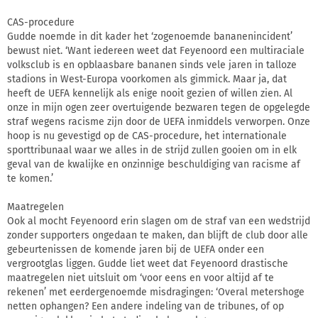
CAS-procedure
Gudde noemde in dit kader het ‘zogenoemde bananenincident’
bewust niet. ‘Want iedereen weet dat Feyenoord een multiraciale
volksclub is en opblaasbare bananen sinds vele jaren in talloze
stadions in West-Europa voorkomen als gimmick. Maar ja, dat
heeft de UEFA kennelijk als enige nooit gezien of willen zien. Al
onze in mijn ogen zeer overtuigende bezwaren tegen de opgelegde
straf wegens racisme zijn door de UEFA inmiddels verworpen. Onze
hoop is nu gevestigd op de CAS-procedure, het internationale
sporttribunaal waar we alles in de strijd zullen gooien om in elk
geval van de kwalijke en onzinnige beschuldiging van racisme af
te komen.’
Maatregelen
Ook al mocht Feyenoord erin slagen om de straf van een wedstrijd
zonder supporters ongedaan te maken, dan blijft de club door alle
gebeurtenissen de komende jaren bij de UEFA onder een
vergrootglas liggen. Gudde liet weet dat Feyenoord drastische
maatregelen niet uitsluit om ‘voor eens en voor altijd af te
rekenen’ met eerdergenoemde misdragingen: ‘Overal metershoge
netten ophangen? Een andere indeling van de tribunes, of op