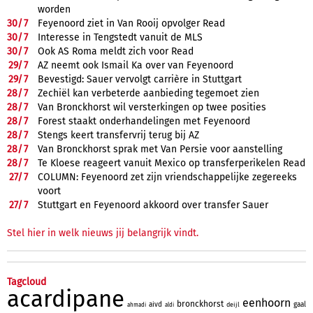
worden
30/
7
Feyenoord ziet in Van Rooij opvolger Read
30/
7
Interesse in Tengstedt vanuit de MLS
30/
7
Ook AS Roma meldt zich voor Read
29/
7
AZ neemt ook Ismail Ka over van Feyenoord
29/
7
Bevestigd: Sauer vervolgt carrière in Stuttgart
28/
7
Zechiël kan verbeterde aanbieding tegemoet zien
28/
7
Van Bronckhorst wil versterkingen op twee posities
28/
7
Forest staakt onderhandelingen met Feyenoord
28/
7
Stengs keert transfervrij terug bij AZ
28/
7
Van Bronckhorst sprak met Van Persie voor aanstelling
28/
7
Te Kloese reageert vanuit Mexico op transferperikelen Read
27/
7
COLUMN: Feyenoord zet zijn vriendschappelijke zegereeks
voort
27/
7
Stuttgart en Feyenoord akkoord over transfer Sauer
Stel hier in welk nieuws jij belangrijk vindt.
Tagcloud
acardipane
eenhoorn
bronckhorst
aivd
gaal
deijl
ahmadi
aldi