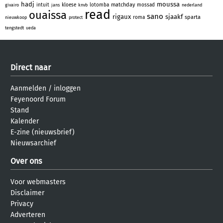
hadj
moussa
matchday
intuit
kloese
lotomba
mossad
givairo
jans
knvb
nederland
read
ouaissa
sano
rigaux
sjaakf
sparta
roma
nieuwkoop
protect
tengstedt
ueda
Direct naar
Aanmelden
/
inloggen
Feyenoord Forum
Stand
Kalender
E-zine (nieuwsbrief)
Nieuwsarchief
Over ons
Voor webmasters
Disclaimer
Privacy
Adverteren