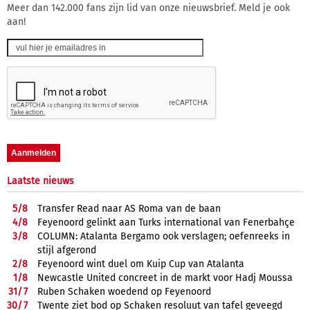
Meer dan 142.000 fans zijn lid van onze nieuwsbrief. Meld je ook
aan!
Laatste nieuws
5/
8
Transfer Read naar AS Roma van de baan
4/
8
Feyenoord gelinkt aan Turks international van Fenerbahçe
3/
8
COLUMN: Atalanta Bergamo ook verslagen; oefenreeks in
stijl afgerond
2/
8
Feyenoord wint duel om Kuip Cup van Atalanta
1/
8
Newcastle United concreet in de markt voor Hadj Moussa
31/
7
Ruben Schaken woedend op Feyenoord
30/
7
Twente ziet bod op Schaken resoluut van tafel geveegd