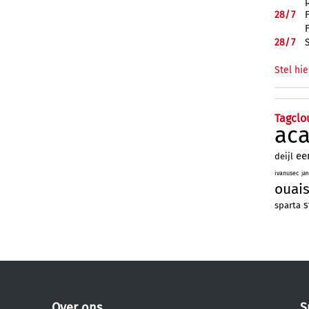
28/
7
28/
7
Stel hie
Tagclo
ac
ee
deijl
ivanusec
ja
ouai
s
sparta
Over ons
S