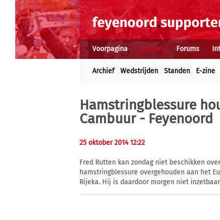
Voorpagina
Nieuws
Forums
In
Archief
Wedstrijden
Standen
E-zine
Hamstringblessure hou
Cambuur - Feyenoord
25 oktober 2014 12:22
Fred Rutten kan zondag niet beschikken ove
hamstringblessure overgehouden aan het Eu
Rijeka. Hij is daardoor morgen niet inzetbaa