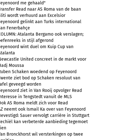
Feyenoord me gehaald"
Transfer Read naar AS Roma van de baan
Sliti wordt verhuurd aan Excelsior
Feyenoord gelinkt aan Turks international
van Fenerbahçe
COLUMN: Atalanta Bergamo ook verslagen;
oefenreeks in stijl afgerond
Feyenoord wint duel om Kuip Cup van
Atalanta
Newcastle United concreet in de markt voor
Hadj Moussa
Ruben Schaken woedend op Feyenoord
Twente ziet bod op Schaken resoluut van
tafel geveegd worden
Feyenoord ziet in Van Rooij opvolger Read
Interesse in Tengstedt vanuit de MLS
Ook AS Roma meldt zich voor Read
AZ neemt ook Ismail Ka over van Feyenoord
Bevestigd: Sauer vervolgt carrière in Stuttgart
Zechiël kan verbeterde aanbieding tegemoet
zien
Van Bronckhorst wil versterkingen op twee