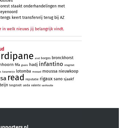
posities
Forest staakt onderhandelingen met
Feyenoord
Stengs keert transfervrij terug bij AZ
r in welk nieuws jij belangrijk vindt.
ud
ardipane
bronckhorst
borges
aivd
infantino
nhoorn
hadj
fifa
givairo
integriteit
moussa
lotomba
nieuwkoop
kasanwirjo
mossad
ns
read
ssa
rigaux
sano
sjaakf
reputatie
teijn
ueda
tengstedt
valente
vanhoutte
upporters.nl