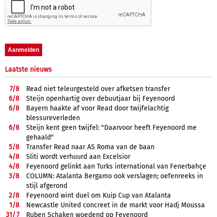
Laatste nieuws
7/
8
Read niet teleurgesteld over afketsen transfer
6/
8
Steijn openhartig over debuutjaar bij Feyenoord
6/
8
Bayern haakte af voor Read door twijfelachtig
blessureverleden
6/
8
Steijn kent geen twijfel: "Daarvoor heeft Feyenoord me
gehaald"
5/
8
Transfer Read naar AS Roma van de baan
4/
8
Sliti wordt verhuurd aan Excelsior
4/
8
Feyenoord gelinkt aan Turks international van Fenerbahçe
3/
8
COLUMN: Atalanta Bergamo ook verslagen; oefenreeks in
stijl afgerond
2/
8
Feyenoord wint duel om Kuip Cup van Atalanta
1/
8
Newcastle United concreet in de markt voor Hadj Moussa
31/
7
Ruben Schaken woedend op Feyenoord