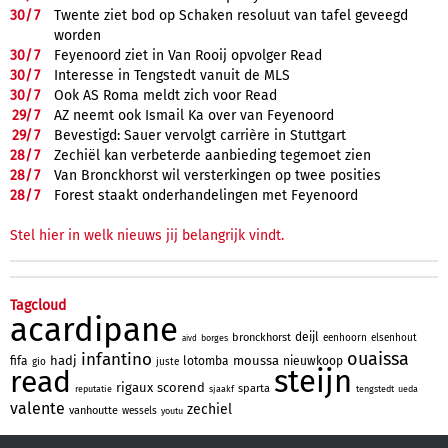
30/
7
Twente ziet bod op Schaken resoluut van tafel geveegd
worden
30/
7
Feyenoord ziet in Van Rooij opvolger Read
30/
7
Interesse in Tengstedt vanuit de MLS
30/
7
Ook AS Roma meldt zich voor Read
29/
7
AZ neemt ook Ismail Ka over van Feyenoord
29/
7
Bevestigd: Sauer vervolgt carrière in Stuttgart
28/
7
Zechiël kan verbeterde aanbieding tegemoet zien
28/
7
Van Bronckhorst wil versterkingen op twee posities
28/
7
Forest staakt onderhandelingen met Feyenoord
Stel hier in welk nieuws jij belangrijk vindt.
Tagcloud
acardipane
deijl
bronckhorst
eenhoorn
elsenhout
borges
aivd
ouaissa
infantino
hadj
moussa
fifa
lotomba
nieuwkoop
gio
juste
steijn
read
rigaux
scorend
sparta
reputatie
sjaakf
tengstedt
ueda
valente
zechiel
vanhoutte
wessels
youtu