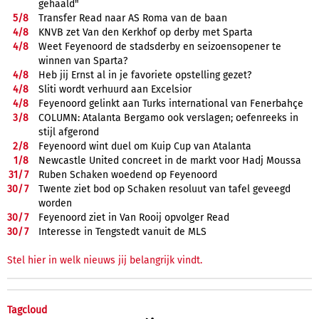
gehaald"
5/
8
Transfer Read naar AS Roma van de baan
4/
8
KNVB zet Van den Kerkhof op derby met Sparta
4/
8
Weet Feyenoord de stadsderby en seizoensopener te
winnen van Sparta?
4/
8
Heb jij Ernst al in je favoriete opstelling gezet?
4/
8
Sliti wordt verhuurd aan Excelsior
4/
8
Feyenoord gelinkt aan Turks international van Fenerbahçe
3/
8
COLUMN: Atalanta Bergamo ook verslagen; oefenreeks in
stijl afgerond
2/
8
Feyenoord wint duel om Kuip Cup van Atalanta
1/
8
Newcastle United concreet in de markt voor Hadj Moussa
31/
7
Ruben Schaken woedend op Feyenoord
30/
7
Twente ziet bod op Schaken resoluut van tafel geveegd
worden
30/
7
Feyenoord ziet in Van Rooij opvolger Read
30/
7
Interesse in Tengstedt vanuit de MLS
Stel hier in welk nieuws jij belangrijk vindt.
Tagcloud