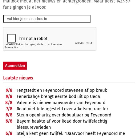
mailbox met al het nieuws en achtergronden. Maar liefst 142.959
fans gingen je al voor.
Laatste nieuws
9/
8
Tengstedt en Feyenoord stevenen af op breuk
9/
8
Fenerbahçe brengt eerste bod uit op Ueda
8/
8
Valente is nieuwe aanvoerder van Feyenoord
7/
8
Read niet teleurgesteld over afketsen transfer
6/
8
Steijn openhartig over debuutjaar bij Feyenoord
6/
8
Bayern haakte af voor Read door twijfelachtig
blessureverleden
6/
8
Steijn kent geen twijfel: "Daarvoor heeft Feyenoord me