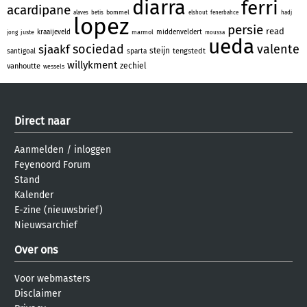
diarra
ferri
acardipane
bommel
alaves
betis
elshout
fenerbahce
hadj
lopez
persie
read
kraaijeveld
middenveldert
juste
marmol
jong
moussa
ueda
sociedad
valente
sjaakf
steijn
tengstedt
santigoal
sparta
willykment
zechiel
vanhoutte
wessels
Direct naar
Aanmelden
/
inloggen
Feyenoord Forum
Stand
Kalender
E-zine (nieuwsbrief)
Nieuwsarchief
Over ons
Voor webmasters
Disclaimer