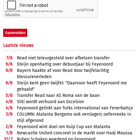
Laatste nieuws
7/
8
Read niet teleurgesteld over afketsen transfer
6/
8
Steijn openhartig over debuutjaar bij Feyenoord
6/
8
Bayern haakte af voor Read door twijfelachtig
blessureverleden
6/
8
Steijn kent geen twijfel: "Daarvoor heeft Feyenoord me
gehaald"
5/
8
Transfer Read naar AS Roma van de baan
4/
8
Sliti wordt verhuurd aan Excelsior
4/
8
Feyenoord gelinkt aan Turks international van Fenerbahçe
3/
8
COLUMN: Atalanta Bergamo ook verslagen; oefenreeks in
stijl afgerond
2/
8
Feyenoord wint duel om Kuip Cup van Atalanta
1/
8
Newcastle United concreet in de markt voor Hadj Moussa
31/
7
Ruben Schaken woedend op Feyenoord