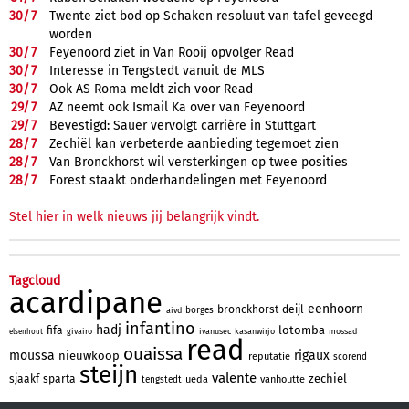
30/
7
Twente ziet bod op Schaken resoluut van tafel geveegd
worden
30/
7
Feyenoord ziet in Van Rooij opvolger Read
30/
7
Interesse in Tengstedt vanuit de MLS
30/
7
Ook AS Roma meldt zich voor Read
29/
7
AZ neemt ook Ismail Ka over van Feyenoord
29/
7
Bevestigd: Sauer vervolgt carrière in Stuttgart
28/
7
Zechiël kan verbeterde aanbieding tegemoet zien
28/
7
Van Bronckhorst wil versterkingen op twee posities
28/
7
Forest staakt onderhandelingen met Feyenoord
Stel hier in welk nieuws jij belangrijk vindt.
Tagcloud
acardipane
eenhoorn
bronckhorst
deijl
borges
aivd
infantino
hadj
lotomba
fifa
givairo
ivanusec
kasanwirjo
mossad
elsenhout
read
ouaissa
moussa
rigaux
nieuwkoop
reputatie
scorend
steijn
valente
zechiel
sjaakf
sparta
ueda
vanhoutte
tengstedt