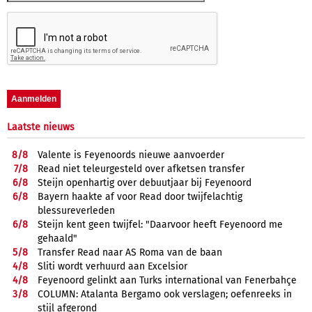
Laatste nieuws
8/
8
Valente is Feyenoords nieuwe aanvoerder
7/
8
Read niet teleurgesteld over afketsen transfer
6/
8
Steijn openhartig over debuutjaar bij Feyenoord
6/
8
Bayern haakte af voor Read door twijfelachtig
blessureverleden
6/
8
Steijn kent geen twijfel: "Daarvoor heeft Feyenoord me
gehaald"
5/
8
Transfer Read naar AS Roma van de baan
4/
8
Sliti wordt verhuurd aan Excelsior
4/
8
Feyenoord gelinkt aan Turks international van Fenerbahçe
3/
8
COLUMN: Atalanta Bergamo ook verslagen; oefenreeks in
stijl afgerond