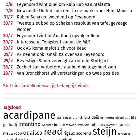
2/
8
Feyenoord wint duel om Kuip Cup van Atalanta
1/
8
Newcastle United concreet in de markt voor Hadj Moussa
31/
7
Ruben Schaken woedend op Feyenoord
30/
7
Twente ziet bod op Schaken resoluut van tafel geveegd
worden
30/
7
Feyenoord ziet in Van Rooij opvolger Read
30/
7
Interesse in Tengstedt vanuit de MLS
30/
7
Ook AS Roma meldt zich voor Read
29/
7
AZ neemt ook Ismail Ka over van Feyenoord
29/
7
Bevestigd: Sauer vervolgt carrière in Stuttgart
28/
7
Zechiël kan verbeterde aanbieding tegemoet zien
28/
7
Van Bronckhorst wil versterkingen op twee posities
Stel hier in welk nieuws jij belangrijk vindt.
Tagcloud
acardipane
deijl
fifa
bronckhorst
eenhoorn
elsenhout
borges
aivd
infantino
hadj
moussa
lotomba
gio
juste
ivanusec
kasanwirjo
kraaijeveld
marmol
steijn
read
ouaissa
rigaux
scorend
nieuwkoop
tengstedt
valente