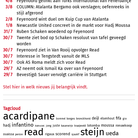
4/
8
Feyenoord gelinkt aan Turks international van Fenerbahçe
3/
8
COLUMN: Atalanta Bergamo ook verslagen; oefenreeks in
stijl afgerond
2/
8
Feyenoord wint duel om Kuip Cup van Atalanta
1/
8
Newcastle United concreet in de markt voor Hadj Moussa
31/
7
Ruben Schaken woedend op Feyenoord
30/
7
Twente ziet bod op Schaken resoluut van tafel geveegd
worden
30/
7
Feyenoord ziet in Van Rooij opvolger Read
30/
7
Interesse in Tengstedt vanuit de MLS
30/
7
Ook AS Roma meldt zich voor Read
29/
7
AZ neemt ook Ismail Ka over van Feyenoord
29/
7
Bevestigd: Sauer vervolgt carrière in Stuttgart
Stel hier in welk nieuws jij belangrijk vindt.
Tagcloud
acardipane
deijl
fifa
elsenhout
borges
bronckhorst
gio
bommel
infantino
hadj
moussa
lotomba
nieuwkoop
juste
jong
ivanusec
kasanwirjo
kraaijeveld
read
steijn
ueda
scorend
rigaux
ouaissa
persie
sjaakf