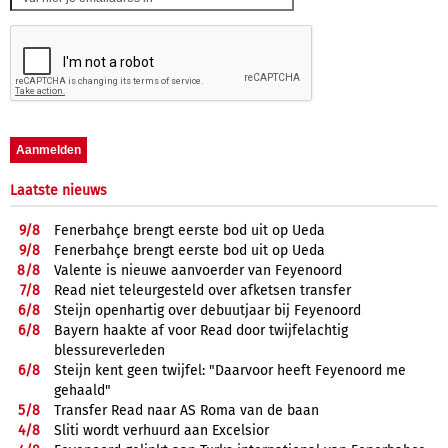
Laatste nieuws
9/
8
Fenerbahçe brengt eerste bod uit op Ueda
9/
8
Fenerbahçe brengt eerste bod uit op Ueda
8/
8
Valente is nieuwe aanvoerder van Feyenoord
7/
8
Read niet teleurgesteld over afketsen transfer
6/
8
Steijn openhartig over debuutjaar bij Feyenoord
6/
8
Bayern haakte af voor Read door twijfelachtig
blessureverleden
6/
8
Steijn kent geen twijfel: "Daarvoor heeft Feyenoord me
gehaald"
5/
8
Transfer Read naar AS Roma van de baan
4/
8
Sliti wordt verhuurd aan Excelsior