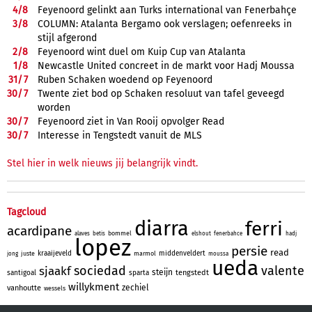
4/
8
Feyenoord gelinkt aan Turks international van Fenerbahçe
3/
8
COLUMN: Atalanta Bergamo ook verslagen; oefenreeks in
stijl afgerond
2/
8
Feyenoord wint duel om Kuip Cup van Atalanta
1/
8
Newcastle United concreet in de markt voor Hadj Moussa
31/
7
Ruben Schaken woedend op Feyenoord
30/
7
Twente ziet bod op Schaken resoluut van tafel geveegd
worden
30/
7
Feyenoord ziet in Van Rooij opvolger Read
30/
7
Interesse in Tengstedt vanuit de MLS
Stel hier in welk nieuws jij belangrijk vindt.
Tagcloud
diarra
ferri
acardipane
bommel
alaves
betis
elshout
fenerbahce
hadj
lopez
persie
read
kraaijeveld
middenveldert
juste
marmol
jong
moussa
ueda
sociedad
valente
sjaakf
steijn
tengstedt
santigoal
sparta
willykment
zechiel
vanhoutte
wessels