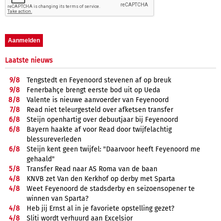
Laatste nieuws
9/
8
Tengstedt en Feyenoord stevenen af op breuk
9/
8
Fenerbahçe brengt eerste bod uit op Ueda
8/
8
Valente is nieuwe aanvoerder van Feyenoord
7/
8
Read niet teleurgesteld over afketsen transfer
6/
8
Steijn openhartig over debuutjaar bij Feyenoord
6/
8
Bayern haakte af voor Read door twijfelachtig
blessureverleden
6/
8
Steijn kent geen twijfel: "Daarvoor heeft Feyenoord me
gehaald"
5/
8
Transfer Read naar AS Roma van de baan
4/
8
KNVB zet Van den Kerkhof op derby met Sparta
4/
8
Weet Feyenoord de stadsderby en seizoensopener te
winnen van Sparta?
4/
8
Heb jij Ernst al in je favoriete opstelling gezet?
4/
8
Sliti wordt verhuurd aan Excelsior